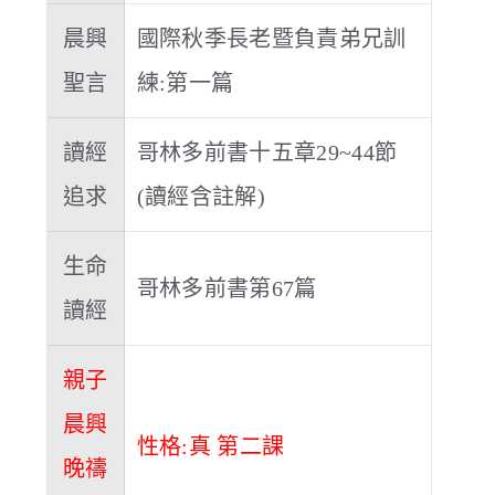
晨興
國際秋季長老暨負責弟兄訓
聖言
練:第一篇
讀經
哥林多前書十五章29~44節
追求
(讀經含註解)
生命
哥林多前書第67篇
讀經
親子
晨興
性格:真 第二課
晚禱