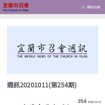
跳
網站目錄
至
主
要
內
容
週訊20201011(第254期)
254
2020.10.11