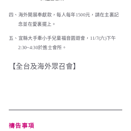
四、海外開展奉獻款，每人每年1500元，請在主裏記
念並在愛裏擺上。
五、宜縣大手牽小手兒童福音園遊會，11/7(六)下午
2:30~4:30於進士會所。
【全台及海外眾召會】
一、國際秋季長老暨負責弟兄(視訊)訓練，時間
10/6(二)至10/8(四)，於中部相調中心舉行。
禱告事項