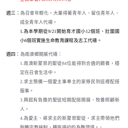
週三：
為召會年輕化，大量得著青年人、留住青年人、
成全青年人代禱。
1.為本學期從9/21開始育才國小12個班、壯圍國
小6個班實施生命教育課程及志工代禱。
週四：
為南澳鄉開展代禱：
1.南澳新蒙恩的聖徒84位能得到合適的餵養，穩
定在召會生活中。
2.求主預備一個愛主事奉主的家移民到這裡配搭
服事。
3.興起有負擔的聖徒短期配搭開展、牧養照顧新
人。
4.為愛主、尋求主的新蒙恩聖徒，求主帶領他們
脫離宗教挾制、種族逼迫的為難環境。」