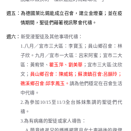
週五：為德國萊比錫能成立召會，建立金燈臺；並在疫
情期間，聖徒們藉著視訊聚會代禱。
週六：
新受浸聖徒及其他事項代禱：
1.八月／宜市三大區：李寶玉；員山鄉召會：林
子欣。九月／宜市一大區：呂宋阿蜜；宜市二大
區：黃宥榮、
瞿玉萍、劉美華
；宜市三大區:沈欣
文；
員山鄉召會：陳威銘；蘇澳鎮召會:呂韻玲；
礁溪鄉召會:邱李鳳玉。
請為他們穩定在召會生活
中代禱。
2.為參加10/15至11/3全台姊妹集調的聖徒們代
禱。
3.為有病痛的聖徒或家人禱告：
A.簡意峰弟兄的媽媽楊寶月女士車禍後的復健