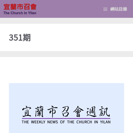
跳
網站目錄
至
主
要
351期
內
容
週訊20220821第(351期)