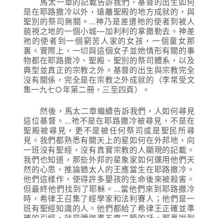
馬太一章的記載告訴我們，基督的出生如何
是在耶路撒冷以外，遠離聖殿的地方成就的，與
聖別的祭司無關。…神乃是差遣祂的使者到被人
藐視之地的一個小城—加利利的拿撒勒去。神差
祂的使者到一個窮苦人家的女孩，一個童女那
裏。實際上，一切與這個女子並她情形有關的事
物都在耶路撒冷、聖殿、聖別的祭司體系，以及
典型並真正的宗教之外。基督的出生與宗教完全
沒有關係，完全是在宗教之外成就的（李常受文
集一九七○年第二冊，三至四頁）。
然後，馬太二章繼續告訴我們，人如何尋見
這位基督。…祂不是在耶路撒冷被尋見，不是在
聖殿被尋見，更不是被任何祭司或是聖民所尋
見。我們都熟悉有關天上的星如何在外邦地，向
一班沒有聖經，沒有真實宗教的人顯現的記載。
我們也知道，那些外邦的星象家如何運用他們天
然的心思，推論猶太人的王應當生在耶路撒冷。
他們這樣作，使得許多嬰孩的生命後來被殺害。
但最終他們找到了耶穌。…當他們來到耶路撒冷
時，希律王召集了經學家和法利賽人；他們是一
班有聖經知識的人。他們都給了希律王正確並準