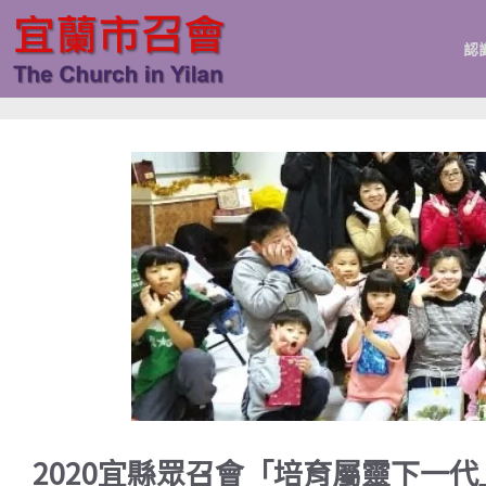
跳
至
認
主
要
內
容
2020宜縣眾召會「培育屬靈下一