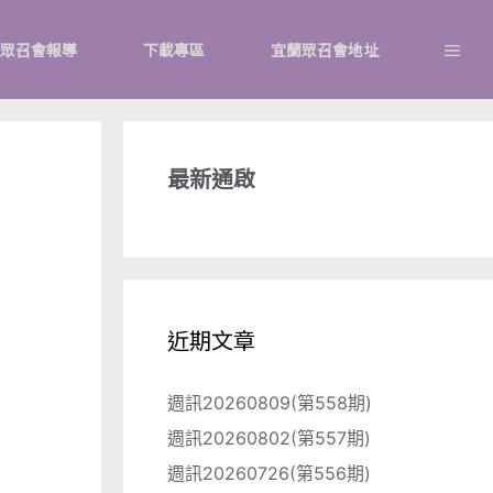
眾召會報導
下載專區
宜蘭眾召會地址
最新通啟
近期文章
週訊20260809(第558期)
週訊20260802(第557期)
週訊20260726(第556期)