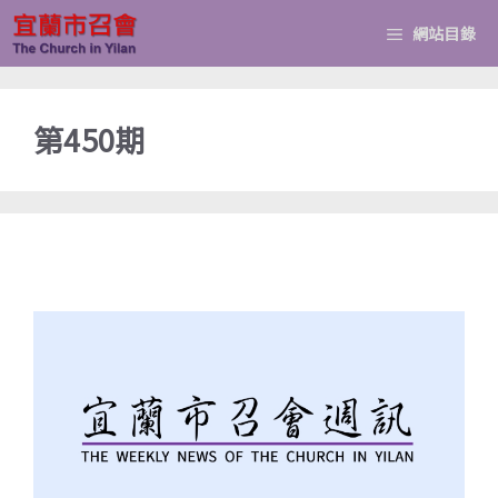
跳
網站目錄
至
主
要
第450期
內
容
週訊20240714(第450期)