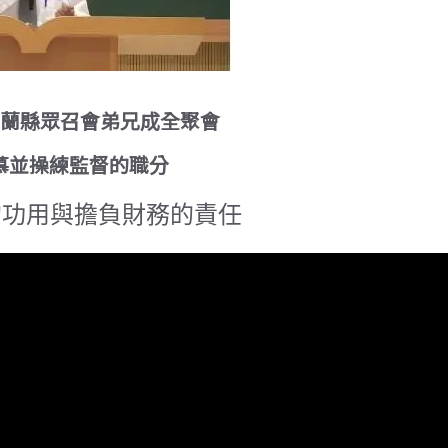
17宜蘭縣眾召會弟兄成全聚會
慕並操練監督的職分
的功用與擔負財務的責任