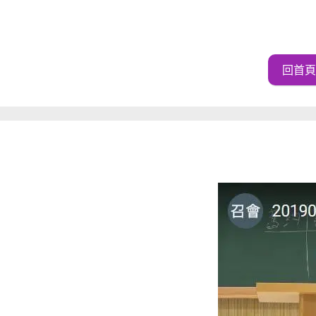
回首頁
20190623弟兄成全聚會錄影