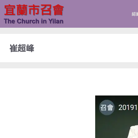
跳
至
認
主
要
內
容
崔超峰
20191117弟兄成全聚會錄影