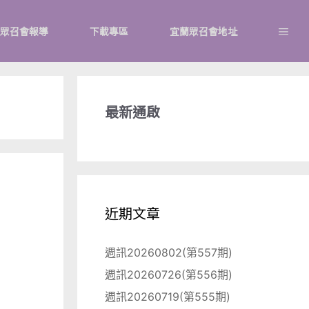
眾召會報導
下載專區
宜蘭眾召會地址
最新通啟
近期文章
週訊20260802(第557期)
週訊20260726(第556期)
週訊20260719(第555期)