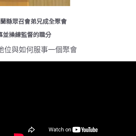
23宜蘭縣眾召會弟兄成全聚會
慕並操練監督的職分
地位與如何服事一個聚會