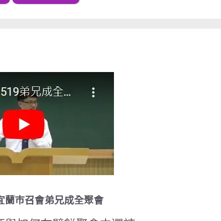
19宜蘭巿召會弟兄成全聚會