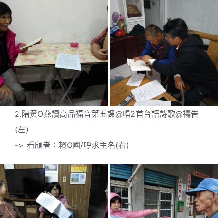
2.陪黃O燕讀高品福音第五課@唱2首台語詩歌@禱告
(左)
–> 看顧者：賴O國/呼求主名(右)