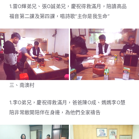
1.雷O輝弟兄、張O誠弟兄，慶祝得救滿月，陪讀高品
福音第二課及第四課，唱詩歌”主你是我生命”
三、南澳村
1.李O弟兄，慶祝得救滿月，爸爸陳O成、媽媽李O慧
陪非常敝開陪伴在身邊，為他們全家禱告