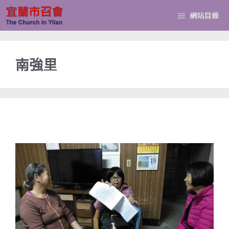
跳
網站目錄
至
主
要
南強里
內
容
南澳開展(2019.12.4)