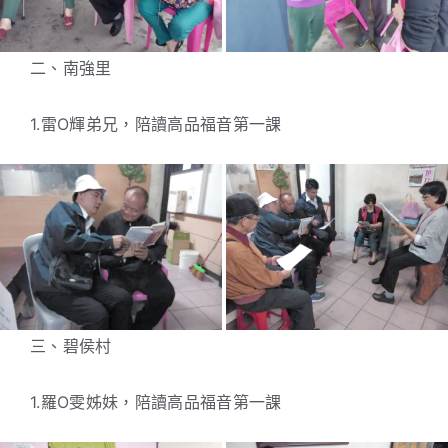
二、南強里
1.雷O輝弟兄，陪讀高品福音第一課
三、碧侯村
1.羅O雯姊妹，陪讀高品福音第一課