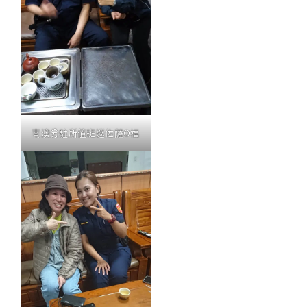
南澳分駐所值班巡佐薩O福