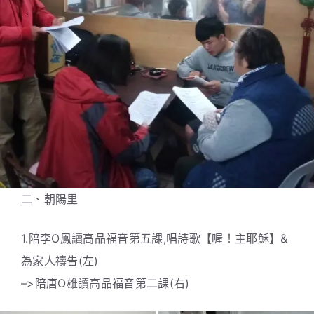
二、朝陽里
1.陪李O鳳讀高品福音第五課,唱詩歌【喔！主耶穌】&
為家人禱告(左)
–>陪唐O雄讀高品福音第二課(右)