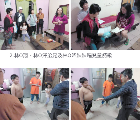
2.林O翔、林O澤弟兄及林O晞妹妹唱兒童詩歌