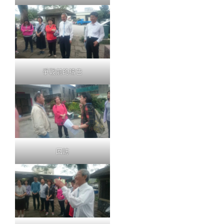
爭戰前的禱告
回訪