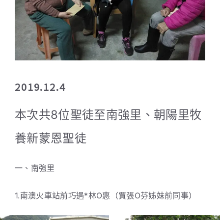
2019.12.4
本次共8位聖徒至南強里、朝陽里牧
養新蒙恩聖徒
一、南強里
1.南澳火車站前巧遇*林O惠（賈張O芬姊妹前同事）