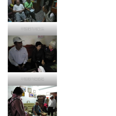
回訪陳O川弟兄
回訪謝O妹姊妹