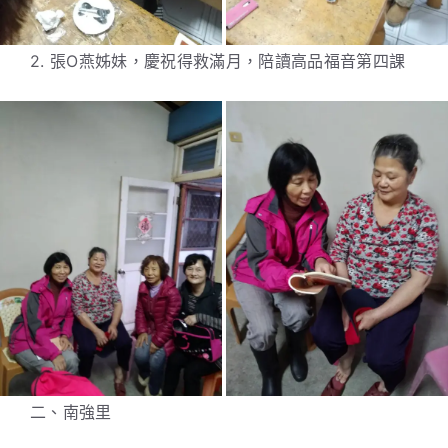
2. 張O燕姊妹，慶祝得救滿月，陪讀高品福音第四課
二、南強里