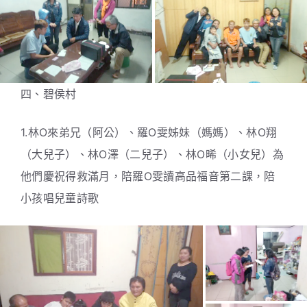
四、碧侯村
1.林O來弟兄（阿公）、羅O雯姊妹（媽媽）、林O翔
（大兒子）、林O澤（二兒子）、林O晞（小女兒）為
他們慶祝得救滿月，陪羅O雯讀高品福音第二課，陪
小孩唱兒童詩歌