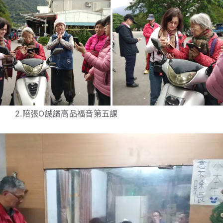
2.陪張O誠讀高品福音第五課