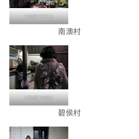
回訪黃O英弟兄
南澳村
回訪楊O玲姊妹
碧侯村