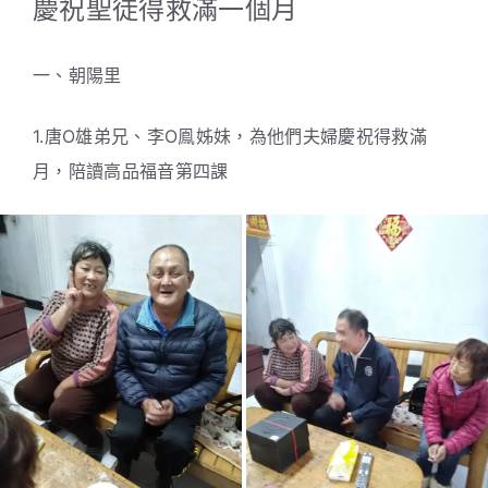
慶祝聖徒得救滿一個月
一、朝陽里
1.唐O雄弟兄、李O鳯姊妹，為他們夫婦慶祝得救滿
月，陪讀高品福音第四課