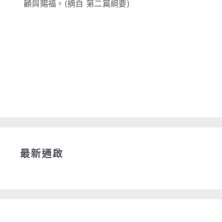
顧與賜福。(摘自 第二篇綱要)
最新通啟