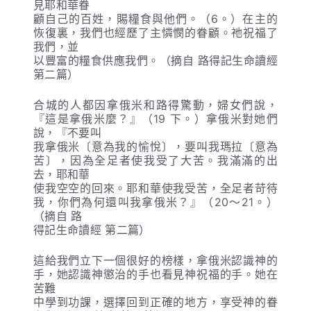
見耶和華眷
顧自己的百姓，賜糧食與他們。（6。）在主的
恢復裏，我們也經歷了主憐憫的眷顧。祂祝福了
我們，並
以豐富的糧食供應我們。（摘自 路得記生命讀經
第二篇）
合城的人都因拿俄米和路得驚動，婦女們說，
『這是拿俄米麼？』（19 下。）拿俄米對她們
說，『不要叫
我拿俄米〔意為我的愉悅〕，要叫我瑪拉〔意為
苦〕，因為全足者使我受了大苦。我滿滿的出
去，耶和華
使我空空的回來。耶和華使我受苦，全足者苛待
我，你們為何還叫我拿俄米？』（20～21。）
（摘自 路
得記生命讀經 第二篇）
這給我們立下一個很好的榜樣，拿俄米認識神的
手，她認識神懲治的手也看見神祝福的手。她在
苦難
中學到功課，選擇回到正確的地方，享受神的眷