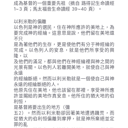
成為基督的一個重要先祖（摘自 路得記生命讀經
1~3 頁；馬太福音生命讀經 39~40 頁）。
以利米勒的偏離
以色列是神的選民，住在神所應許的美地上，為
要完成神的經綸。這意思是說，他們留在美地還
不只
是為著他們的生存，更是使他們有分于神經綸的
完成。以色列人的安息，就是他們所享受的興
隆，以
及他們的滿足，都與他們在神經綸裡與神之間的
光景有關。以色列人若離開美地，就使自己與神
永遠
的經綸斷絕。然而以利米勒就是一個使自己與神
永遠的經綸斷絕的人。
他原先住在美地，他也該留在那裡，享受神所應
許並賜給的美地作真安息。他所住的猶大地的伯
利恒，
是基督將要出生的地方（彌
五2）。然而以利米勒卻因著美地遭遇饑荒，而
從猶大的伯利恒偏離到摩押，就是神所棄絕並定
罪的亂