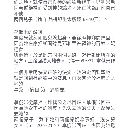
倫之地，就使自己與神的經綸斷絕了。以利米勒
因著偏離神而受到神的懲治，死亡就臨到他自己
和他
兩個兒子（摘自 路得記生命讀經 6~10頁）。
拿俄米的歸回
拿俄米就與兩個兒媳起身，要從摩押鄉間歸回；
因為她在摩押鄉間聽見耶和華眷顧祂的百姓，賜
糧食
與他們。於是她帶同兩個兒媳，起行離開所在的
地方，上路回猶大地去。（得一 6〜7）拿俄米作
了
一個非常明快又正確的決定，她決定回到聖地，
就是回到神經綸中的安息，再次有分於神應許之
地的
享受。(摘自 第二篇綱要)
拿俄米從摩押，拜偶像之地回來。拿俄米回來，
因為她受了神的剝奪，先失去她的丈夫，然後失
去她的
兩個兒子，剩下她和兩個兒婦為寡婦，沒有兒
女。（5，20～21。）拿俄米回來，也因為她聽