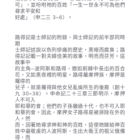
可」，並吩咐祂的百姓「一生一世永不可為他們
尋求平安和
好處」（申二三 3~6）。
路得記是士師記的附錄，與士師記的前半部同時
期
士師記述說以色列慘痛的歷史，黑暗而腐臭；路
得記記載一對夫婦佳美的故事，明亮而芬芳。這
故事中
的主角─波阿斯和路得，猶如荊棘中長出的百合
花，又如黑夜裡的明星。路得屬摩押族，摩押是
羅得的
兒子，就是羅得與他女兒亂倫所生的後裔（創十
九 30~38）。申命記二十三章三節明示，摩押
人不可入
耶和華的會；他們的子孫雖過十代，也不可入耶
和華的會。因此，摩押女子路得是被排除在外的
人。然
而，因著她尋求神和神的百姓，這使她嫁給神百
姓中最敬虔的人波阿斯，生出大衛王的祖父俄備
得，而