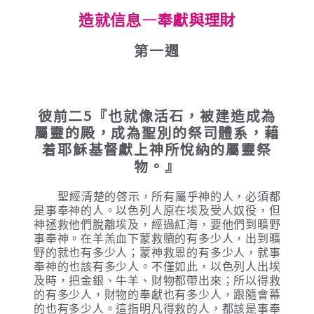
造就信息
—奉獻與理財
第一週
彼前二5『也就像活石，被建造成為
屬靈的殿，成為聖別的祭司體系，藉
着耶穌基督獻上神所悅納的屬靈祭
物。』
聖經清楚的啓示，所有屬乎神的人，必須都
是事奉神的人。以色列人原在埃及受人奴役，但
神拯救他們脫離埃及，經過紅海，要他們到曠野
事奉神。在羊羔血下蒙救贖的有多少人，出到曠
野的就也有多少人；蒙神救恩的有多少人，就事
奉神的也該有多少人。不僅如此，以色列人出埃
及時，把金銀、牛羊、財物都帶出來；所以得救
的有多少人，財物的奉獻也有多少人，跟隨會幕
的也有多少人。這指明凡得救的人，都該是事奉