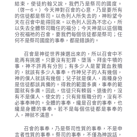
結束，使徒約翰又說，我們乃是祭司的國度。
（啓一6。）今天神對召會的心意，乃是要所有
的信徒都是祭司。以色列人所失去的，神盼望今
天在召會中能得回來。以色列人因為不忠心，所
以失去全體祭司職任的福分；今天神是以這個職
分祝福祂的召會，要我們每個信徒都是祭司；任
何不是祭司國度的事奉，都是錯誤的。
召會是神從世界揀選出來的，所以召會中不
能再有挑選。只要沒有犯罪、墮落、拜金牛犢的
事，神不許再有分別；有多少人是蒙寶血救贖
的，就該有多少人事奉。作神兒子的人有幾個，
神的僕人就該有幾個；兒子就是僕人，兩種身分
是信徒都該具備的。得救的範圍多廣，事奉的範
圍就有多廣。因此，信徒只有輭弱、退後的，沒
有不是僕人、使女的；只有背叛職分的，沒有不
必事奉神的。全體的事奉，纔是召會的事奉，也
纔是身體的事奉。若不是每個信徒都是事奉的
人，神就不滿意。
召會的事奉，乃是祭司性質的事奉，不是申
言者性質的事奉。祭司的事奉，不僅為神說話，