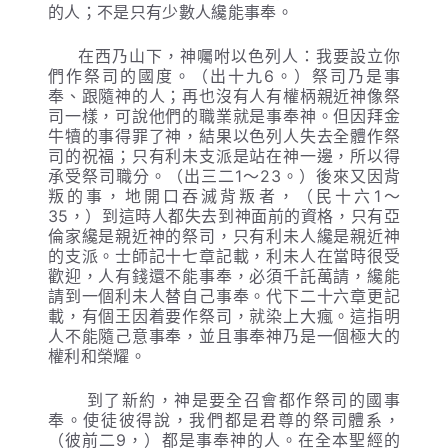
的人；不是只有少數人纔能事奉。
在西乃山下，神囑咐以色列人：我要設立你
們作祭司的國度。（出十九6。）祭司乃是事
奉、跟隨神的人；再也沒有人有權柄親近神像祭
司一樣，可說他們的職業就是事奉神。但因拜金
牛犢的事得罪了神，結果以色列人失去全體作祭
司的祝福；只有利未支派是站在神一邊，所以得
承受祭司職分。（出三二1～23。）後來又因背
叛的事，地開口吞滅背叛者，（民十六1～
35，）到這時人都失去到神面前的資格，只有亞
倫家纔是親近神的祭司，只有利未人纔是親近神
的支派。士師記十七章記載，利未人在當時很受
歡迎，人有錢還不能事奉，必須千託萬請，纔能
請到一個利未人替自己事奉。代下二十六章更記
載，有個王因着要作祭司，就染上大瘋。這指明
人不能隨己意事奉，並且事奉神乃是一個極大的
權利和榮耀。
到了新約，神是要全召會都作祭司的國事
奉。使徒彼得說，我們都是君尊的祭司體系，
（彼前二9，）都是事奉神的人。在全本聖經的