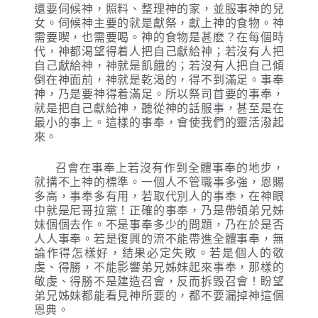
還要伺候神，照料、整理神的家，並服事神的兒
女。伺候神主要的就是獻祭，獻上神的食物。神
需要喫，也需要喝。神的食物是甚麽？在每個時
代，神都渴望得着人把自己獻給神；若沒有人把
自己獻給神，神就是飢餓的；若沒有人把自己傾
倒在神面前，神就是乾渴的，得不到滿足。事奉
神，乃是要神得着滿足。所以祭司首要的事奉，
就是把自己獻給神，聽從神的話服事，甚至是在
最小的事上。這樣的事奉，會使我們的靈活潑起
來。
召會在事奉上若沒有作到全體事奉的地步，
就搆不上神的標準。一個人不管職事多強，恩賜
多高，事奉多有用，若取代別人的事奉，在神眼
中就是尼哥拉黨！正確的事奉，乃是帶領弟兄姊
妹個個去作。不是事奉多少的問題，乃在於是否
人人事奉。若是復興的流不能帶進全體事奉，無
論作得怎樣好，結果必定失敗。若是個人的敬
虔、得勝，不能影響弟兄姊妹起來事奉，那樣的
敬虔、得勝不是建造召會，反而拆毀召會！盼望
弟兄姊妹都能看見神所要的，都不要漏掉神這個
恩典。