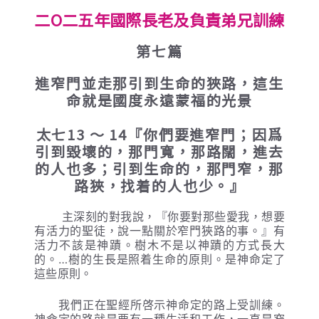
二O二五年國際長老及負責弟兄訓練
第七篇
進窄門並走那引到生命的狹路，這生
命就是國度永遠蒙福的光景
太七13 ～ 14『你們要進窄門；因爲
引到毀壞的，那門寬，那路闊，進去
的人也多；引到生命的，那門窄，那
路狹，找着的人也少。』
主深刻的對我說，『你要對那些愛我，想要
有活力的聖徒，說一點關於窄門狹路的事。』有
活力不該是神蹟。樹木不是以神蹟的方式長大
的。…樹的生長是照着生命的原則。是神命定了
這些原則。
我們正在聖經所啓示神命定的路上受訓練。