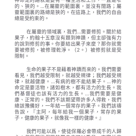
神命定的路就是要有一種生活和工作，一直是窄
的、狹的。…在屬靈的範圍裏，並沒有闊路；屬
靈範圍裏的路總是狹的。在這路上，我們的自由
總是受約束的。
在屬靈的領域裏，我們…需要修剪。關於結
果子，約翰十五章沒有題到神蹟，但主卻強有力
的說到修剪的事。你要結出果子來麼？那你就需
要被修剪，被修理乾淨。（2。）被修剪就是受
限制。
生命的果子不是藉着神蹟而來的。我們需要
看見，我們越受限制，就越受規律；我們越受規
律，就越健康。…有病的樹不能結果子。…神的
命定是要活物，諸如樹木，都有活力的生長。我
們基督徒也該有活力的生長。…我們需要是健
康、正常的。我們不該期望帶許多人得救，我們
總該豫備好，一年結一個常存的果子。我們該禱
告說，『主阿，每年給我一個果子，常存的果
子，健康的果子，就像我一樣的健康。』
我們可能以爲，使徒保羅必會帶成千的人歸