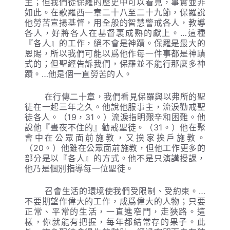
主；但我們從保羅的歷史中可以看見，事實並非
如此。在歌羅西一章二十八至二十九節，保羅說
他勞苦宣揚基督，用全般的智慧警戒各人，教導
各人，好將各人在基督裏成熟的獻上。…這種
『各人』的工作，絕不會是神蹟。保羅是最大的
恩賜，所以我們可能以爲他作每一件事都是神蹟
式的；但聖經告訴我們，保羅並不能行那麼多神
蹟。…他是個一直勞苦的人。
在行傳二十章，我們看見保羅與以弗所的聖
徒在一起三年之久。他說他服事主，流淚勸戒聖
徒各人。（19，31。）流淚指明艱辛和困難。他
說他『晝夜不住的』勸戒聖徒。（31。）他在聚
會中在公眾面前施教，又挨家挨戶施教。
（20。）他雖在公眾面前施教，但他工作更多的
部分是以『各人』的方式。他不是只演講授課，
他乃是個別指導每一位聖徒。
召會生活的環境使我們受限制、受約束。…
不要期望作偉大的工作，成爲偉大的人物；只要
正常、平常的生活，一直進窄門，走狹路。這
樣，你就能有把握，每年都結常存的果子。此