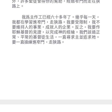
外，許多聖徒會得你的幫助，經過窄門而走在狹
路上。
我爲主作工已經六十多年了。幾乎每一天，
我都在學習進窄門，走狹路。我要受限制，我不
要維持人的事業，成就人的企業。反之，我要作
耶穌基督的見證，以完成神的經綸。我們該過正
常、平常的基督徒生活，一直尋求主並追求祂。
要一直操練進窄門，走狹路。