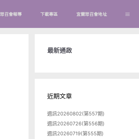
眾召會報導
下載專區
宜蘭眾召會地址
最新通啟
近期文章
週訊20260802(第557期)
週訊20260726(第556期)
週訊20260719(第555期)