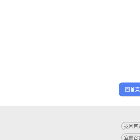
回首頁
返回首
宜蘭召