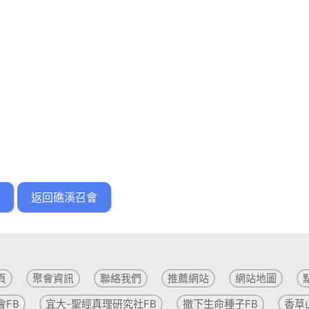
返回礁溪召會
頁
聚會資訊
聯絡我們
推薦網站
網站地圖
會FB
宜大-聖經真理研究社FB
撒下生命種子FB
香草