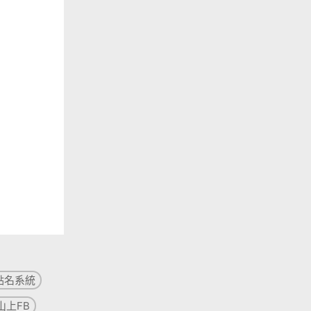
點名系統
山上FB