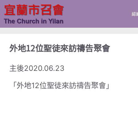
跳
至
認
主
要
內
容
外地12位聖徒來訪禱告聚會
主後2020.06.23
「外地12位聖徒來訪禱告聚會」