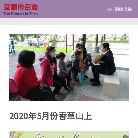
跳
網站目錄
至
主
要
內
容
2020年5月份香草山上