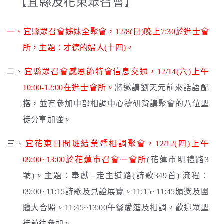
【宜縣及花東眾召會】
一、宜縣眾召會姊妹全聚會，12/8(日)晚上7:30於進士會
所，主題：才德的婦人(十四)。
二、
宜縣眾召會感恩節特會信息交通，12/14(六)上午
10:00-12:00在進士會所。
將邀請劉天元前來話語配
搭，並有參加中部相調中心禱研背講聚會的八位聖
徒分享加強。
三、
宜花東日間班結業暨相調聚會，12/12(四)上午
09:00~13:00於花蓮市召會一會所
(花蓮市明禮路3
號)。主題：奉獻─走主道路(詩歌349首) 流程：
09:00~11:15詩歌及見證展覽。11:15~11:45頒獎及團
體大合照。11:45~13:00午餐愛筵及相調。歡迎眾聖
徒前往參加。