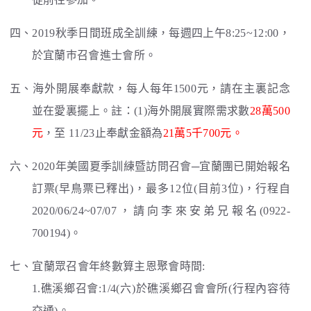
四、2019秋季日間班成全訓練，每週四上午8:25~12:00，
於宜蘭巿召會進士會所。
五、海外開展奉獻款，每人每年1500元，請在主裏記念
並在愛裏擺上。註：(1)海外開展實際需求數
28萬500
元
，至 11/23止奉獻金額為
21萬5千700元。
六、2020年美國夏季訓練暨訪問召會─宜蘭團已開始報名
訂票(早鳥票已釋出)，最多12位(目前3位)，行程自
2020/06/24~07/07，請向李來安弟兄報名(0922-
700194)。
七、宜蘭眾召會年終數算主恩聚會時間:
1.礁溪鄉召會:1/4(六)於礁溪鄉召會會所(行程內容待
交通)。