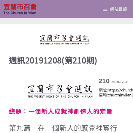
跳
網站目錄
至
主
要
內
容
週訊20191208(第210期)
210
2019.12.08
總題：一個新人成就神創造人的定旨
第九篇 在一個新人的感覺裡實行