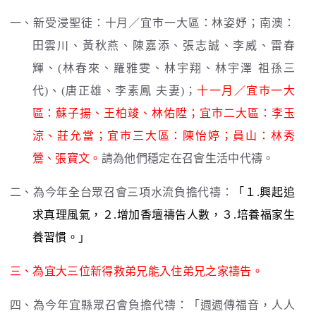
一、新受浸聖徒：十月／宜巿一大區：林姿妤；南澳：
田雲川、黃秋燕、陳嘉添、張志誠、李威、雷春
輝、(林春來、羅雅雯、林宇翔、林宇澤 祖孫三
代)、(唐正雄、李素鳳 夫妻)；
十一月／宜巿一大
區：蘇子揚、王柏竣、林佑陞；宜巿二大區：李玉
涼、莊允當；宜巿三大區：陳怡婷；員山：林秀
鶯、張寶文。
請為他們穩定在召會生活中代禱。
二、為今年全台眾召會三項水流負擔代禱：
「１.興起追
求真理風氣，２.增加香壇禱告人數，３.培養福家生
養習慣。」
三、為宜大三位新得救弟兄能入住弟兄之家禱告。
四、為今年宜縣眾召會負擔代禱：「週週傳福音，人人