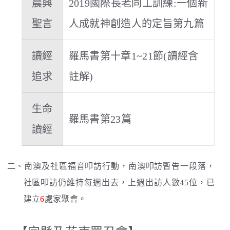
晨興
2019國際長老同工訓練:一個新
聖言
人成就神創造人的定旨第九篇
讀經
羅馬書第十章1~21節(讀經含
追求
註解)
生命
羅馬書第23篇
讀經
二、南澳及社區福音叩訪行動，南澳叩訪暫告一段落，
社區叩訪仍維持每週出去，上週出訪人數45位，已
建立
6
處家聚會。