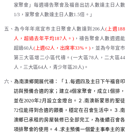
家聚會」每週禱告聚會及福音出訪人數達主日人數
1/3，家聚會人數達主日人數1.5倍。」
五、為今年年底宜巿主日聚會人數達到206人
(上週188
人，超過去年平均187人。)
，禱告聚會人數週週能
超過60人
(上週62人，出席率33%。)
，並為今年宜巿
第三大區增二小區代禱。(一大區78人，二大區44
人，三大區64人，青少年區20人)。
六、
為南澳鄉開展代禱：「１.每週四及主日下午福音叩
訪與預備合適的家；建立4個家聚會，成立1個排，
並在2020年2月設立金燈台。２.南澳新蒙恩的聖徒
72位能得到合適的餵養，穩定在召會生活中。３.南
澳鄉已承租的房屋裝修已全部完工，為後續召會各
項排聚會的使用。４.求主預備一個愛主事奉主的家