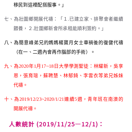
移民到這裡配搭服事。」
七、為壯圍鄉開展代禱：「１.已建立家、排聚會者繼續
餵養，２.壯圍鄉新會所承租能順利簽約。」
八、為簡意峰弟兄的媽媽楊寶月女士車禍後的復健代禱
（在一、二週內會再作腦部的手術）。
九、為2020年1月17~18日大學學測聖徒：林耀新，吳享
恩，張育瑄，蘇聘慧、林郁錡、李雲衣等弟兄姊妹
代禱。
十、為2019/12/23~2020/1/21連續5週，青年班在南澳的
開展代禱。
人數統計 (2019/11/25—12/1)：