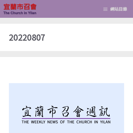
跳
網站目錄
至
主
要
20220807
內
容
週訊20220807第(349期)