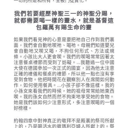
一切的所是和所有，全被門徒實化。
我
們若要經歷神聖三一的神聖分賜，
就都需要喝一樣的靈水，就是基督這
包羅萬有賜生命的靈
如果我們看見神的心意是要把祂自己作到我們裏
面，我們會自動地喫祂、喝祂。母親們知道嬰兒
會自動地又喫又喝，不拘任何形式、方法或規
條。小孩比大人更會喫。我們的喫喝常常因著太
注意餐桌禮節而受到了妨礙。…我聽過一位中國
大使在德國參加一次正式的國宴，因為他太注意
正確的禮儀和餐桌的禮節，所以他一點也沒有享
受到食物。他把時間花在觀察別人在席間如何動
作，如何使用餐具。…小孩子卻不像這樣。我的
小孫女來看我們的時候，她的祖母常常給她東西
喫。我的孫女自然而然不拘束地享受她的食物。
她是我們該如何少注意形式，多注意喫喝的一個
好榜樣。
約翰四章中對神真正的敬拜不是殿裏的祭司所獻
上的，乃是喝活水的撤瑪利亞婦人所獻上的。祭