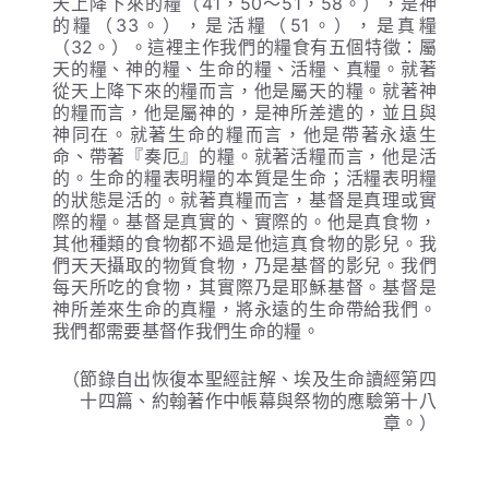
天上降下來的糧（41，50～51，58。），是神
的糧（33。），是活糧（51。），是真糧
（32。）。這裡主作我們的糧食有五個特徵：屬
天的糧、神的糧、生命的糧、活糧、真糧。就著
從天上降下來的糧而言，他是屬天的糧。就著神
的糧而言，他是屬神的，是神所差遣的，並且與
神同在。就著生命的糧而言，他是帶著永遠生
命、帶著『奏厄』的糧。就著活糧而言，他是活
的。生命的糧表明糧的本質是生命；活糧表明糧
的狀態是活的。就著真糧而言，基督是真理或實
際的糧。基督是真實的、實際的。他是真食物，
其他種類的食物都不過是他這真食物的影兒。我
們天天攝取的物質食物，乃是基督的影兒。我們
每天所吃的食物，其實際乃是耶穌基督。基督是
神所差來生命的真糧，將永遠的生命帶給我們。
我們都需要基督作我們生命的糧。
（節錄自出恢復本聖經註解、埃及生命讀經第四
十四篇、約翰著作中帳幕與祭物的應驗第十八
章。）