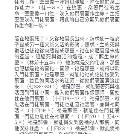
徒的工作，聖靈像一陣暴風颳過，降在他們身上
作能力。（徒一8。）在這裏，為著門徒的生
命，聖靈像一口氣，吹入他們裏面作生命。主把
聖靈吹入門徒裏面，藉此將自己分賜到他們裏面
作生命和一切。
落在地裏死了，又從地裏長出來，怎樣使一粒麥
子變成另一種又新又活的形態；照樣，主的死與
復活也使祂從肉體變成那靈。祂在肉體裏是末後
的亞當，經過死與復活的過程，成了賜生命的
靈。（林前十五45。）祂怎樣是父的化身，那靈
也照樣是祂的實化，實際。祂是那靈，就得以吹
入門徒裏面。祂是那靈，就能給祂的信徒接受到
裏面，並且如同活水的江河，從他們裏面湧流出
來。（七38～39。）祂是那靈，就能藉著死與復
活回到門徒中間，進入他們裏面作保惠師，開始
住在他們裏面。（十四16～17。）祂是那靈，就
能活在門徒裏面，門徒也能因祂活著，並與祂同
活。（十四19。）祂是那靈，就能住在門徒裏
面，門徒也能住在祂裏面。（十四20，十五4～
5。）祂是那靈，就能與父到愛祂的人那裏，同
他安排住處。（十四23。）祂是那靈，就能使祂