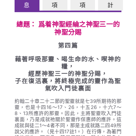
息
項
項
計
總題： 爲着神聖經綸之神聖三一的
神聖分賜
第四篇
藉著呼吸那靈、喝生命的水、喫神的
糧，
經歷神聖三一的神聖分賜，
子在復活裏，將終極完成的靈作為聖
氣吹入門徒裏面
約翰二十章二十二節的聖靈就是七39所期待的那
靈，也是十四16～17、26，十五26，十六7～
8、13所應許的那靈。因此，主將聖靈吹入門徒
裏面，乃是成就祂關於聖靈作保惠師的應許。這
成就與徒二1～4者不同，那是主成就路二四49所
說父的應許。（見十四17註1。）在行傳，為著門