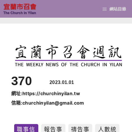
跳
網站目錄
至
主
要
內
容
3
70
2023.01.01
網址:https://churchinyilan.tw
信箱:churchinyilan@gmail.com
職事信
報告事
禱告事
人數統