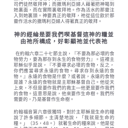
司們徒然敬拜神；而撒瑪利亞婦人藉著把神喝到
她裏面，而在實際裏敬拜祂。作為活水的那靈注
入到她裏頭。神要真正的敬拜，祂從這位飲於那
靈作活水的撒瑪利亞婦人得著真正的敬拜。
神的經綸是要我們喫基督這神的糧並
由祂所構成，好彰顯祂並代表祂
在約翰六章二十七節主說，『不要為那必壞的食
物勞力，要為那存到永生的食物勞力』。這裡主
耶穌似乎是說，『不要尋求必壞的食物，反之，
你們應當尋求永遠的食物。尋求存到永遠的食
物。』永遠的食物是什麼？或者說，永遠的食物
是誰？永遠的食物就是主耶穌基督自己。他從天
上來，不但是要作我們的救主—他更是要作我們
的食物。這意思是說，他來要作生命樹。我們所
需要的，乃是基督作生命樹。
約翰福音第六章很獨特，對於主耶穌是生命的糧
說了許多細節。主清楚地說，「我就是生命的
糧。」（35，48。）就著生命的糧來說，他是從