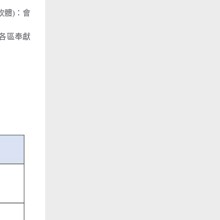
M軟體)：會
入各區奉獻