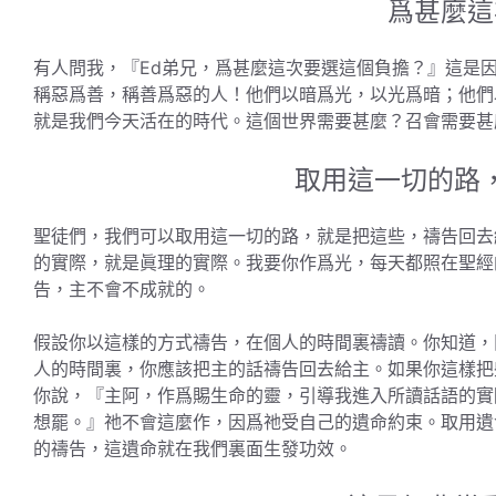
爲甚麼這
有人問我，『Ed弟兄，爲甚麼這次要選這個負擔？』這是
稱惡爲善，稱善爲惡的人！他們以暗爲光，以光爲暗；他們
就是我們今天活在的時代。這個世界需要甚麼？召會需要甚
取用這一切的路
聖徒們，我們可以取用這一切的路，就是把這些，禱告回去
的實際，就是眞理的實際。我要你作爲光，每天都照在聖經
告，主不會不成就的。
假設你以這樣的方式禱告，在個人的時間裏禱讀。你知道，
人的時間裏，你應該把主的話禱告回去給主。如果你這樣把
你說，『主阿，作爲賜生命的靈，引導我進入所讀話語的實
想罷。』祂不會這麼作，因爲祂受自己的遺命約束。取用遺
的禱告，這遺命就在我們裏面生發功效。