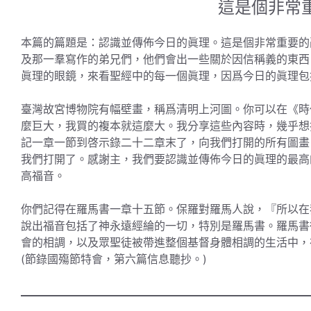
這是個非常
本篇的篇題是：認識並傳佈今日的眞理。這是個非常重要的
及那一羣寫作的弟兄們，他們會出一些關於因信稱義的東西
眞理的眼鏡，來看聖經中的每一個眞理，因爲今日的眞理包
臺灣故宮博物院有幅壁畫，稱爲清明上河圖。你可以在《時
麼巨大，我買的複本就這麼大。我分享這些內容時，幾乎想
記一章一節到啓示錄二十二章末了，向我們打開的所有圖畫
我們打開了。感謝主，我們要認識並傳佈今日的眞理的最高
高福音。
你們記得在羅馬書一章十五節。保羅對羅馬人說，『所以在
說出福音包括了神永遠經綸的一切，特別是羅馬書。羅馬書
會的相調，以及眾聖徒被帶進整個基督身體相調的生活中，
(節錄國殤節特會，第六篇信息聽抄。)