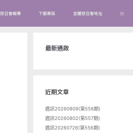
眾召會報導
下載專區
宜蘭眾召會地址
最新通啟
近期文章
週訊20260809(第558期)
週訊20260802(第557期)
週訊20260726(第556期)