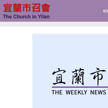
跳
至
認
主
要
內
容