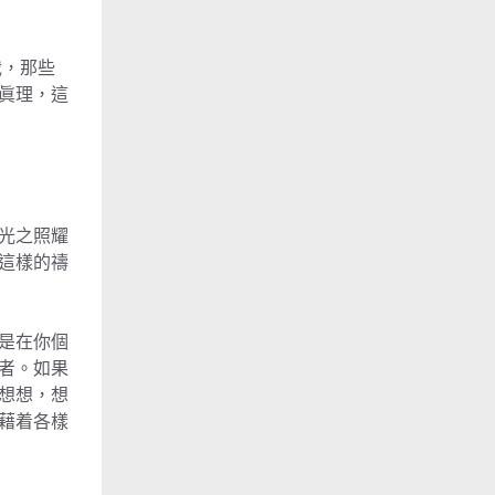
哉，那些
眞理，這
光之照耀
這樣的禱
是在你個
者。如果
想想，想
藉着各樣