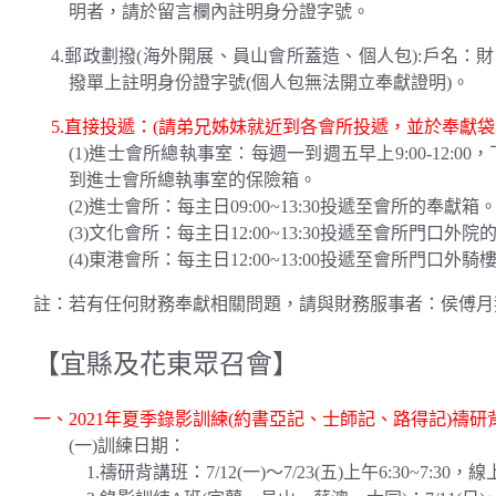
明者，請於留言欄內註明身分證字號。
4.郵政劃撥(海外開展、員山會所蓋造、個人包):戶名：財團
撥單上註明身份證字號(個人包無法開立奉獻證明)。
5.直接投遞：(請弟兄姊妹就近到各會所投遞，並於奉獻袋
(1)進士會所總執事室：每週一到週五早上9:00-12:0
到進士會所總執事室的保險箱。
(2)進士會所：每主日09:00~13:30投遞至會所的奉獻箱
(3)文化會所：每主日12:00~13:30投遞至會所門口外
(4)東港會所：每主日12:00~13:00投遞至會所門口外
註：若有任何財務奉獻相關問題，請與財務服事者：侯傅月姿姊妹聯
【宜縣及花東眾召會】
一、2021年夏季錄影訓練(約書亞記、士師記、路得記)禱研
(一)訓練日期：
1.禱研背講班：7/12(一)～7/23(五)上午6:30~7:30，線上