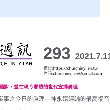
293
2021.7.1
絕對，並在現今邪惡的世代宣揚眞理
職事之今日的眞理—神永遠經綸的最高福音