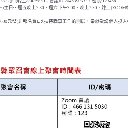
)晚上8:00~9:30：會議ID:2045390332，密碼:123456
(一)主日～週五晚上7:30，週六下午3:00，晚上7:30，線上(ZOO
600元整(非報名費),以扶持職事工作的開展，奉獻款請個人投