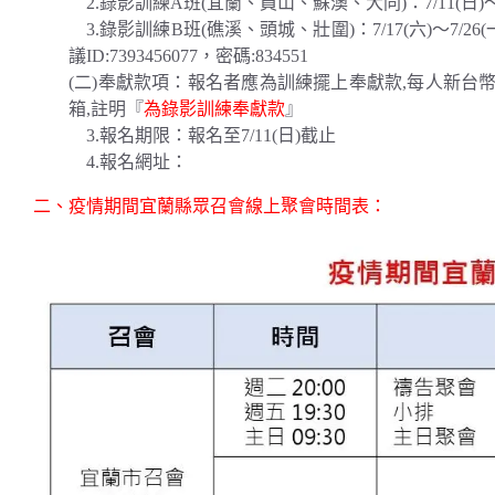
2.錄影訓練A班(宜蘭、員山、蘇澳、大同)：7/11(日)～7/22(四
3.錄影訓練B班(礁溪、頭城、壯圍)：7/17(六)～7/26
議ID:7393456077，密碼:834551
(二)奉獻款項：報名者應為訓練擺上奉獻款,每人新台幣
箱,註明『
為錄影訓練奉獻款
』
3.報名期限：報名至7/11(日)截止
4.報名網址：
https://forms.gle/2RWYK8RwrrBQ73eMA
二、疫情期間宜蘭縣眾召會線上聚會時間表：