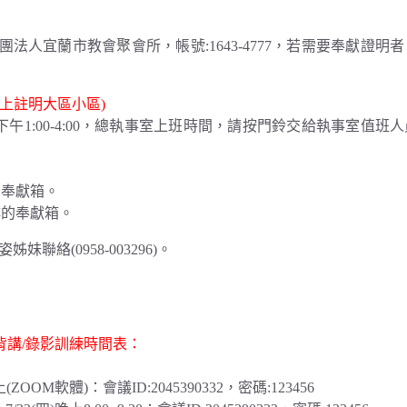
法人宜蘭市教會聚會所，帳號:1643-4777，若需要奉獻證明
上註明大區小區)
0，下午1:00-4:00，總執事室上班時間，請按門鈴交給執事室值班
。
院的奉獻箱。
騎樓的奉獻箱。
絡(0958-003296)。
背講/錄影訓練時間表：
(ZOOM軟體)：會議ID:2045390332，密碼:123456