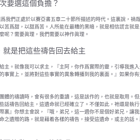
次要選這個負擔？
因爲我們正處於以賽亞書五章二十節所描述的時代。這裏說，禍
以苦爲甜，以甜爲苦。人所能在最糟的黑暗，就是相信謊言就是
麼呢？需要眞理，我們需要以神作眞理。
，就是把這些禱告回去給主
給主。就像我可以求主，『主阿，你作爲實際的靈，引導我進入
的事實上，並將對這些事實的異象轉播到我的裏面。』如果你有
團體的禱讀時，會有很多的重讀，這是該作的，也就是取用。但
些話禱告回給主，這遺命就已經確立了。不僅如此，祂還是執行
際裏』你想主會說，『哦，弟兄，這一週你不是個好弟兄，讓我
命之遺贈的路，就是藉着各樣的禱告，接受這遺命，或主的話。