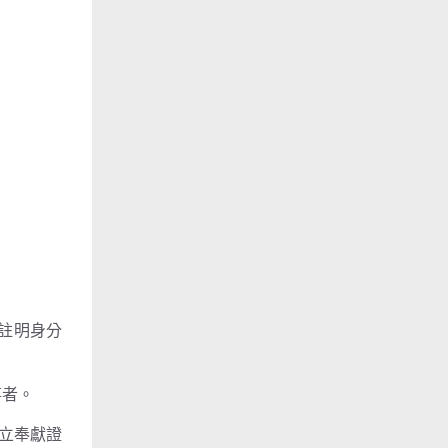
上註明身分
事者。
開立奉獻證