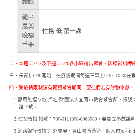
讀經
親子
晨興
性格:低 第一課
晚禱
手冊
二、本週二7/13及下週二7/20各小區禱告聚會，因錄影訓練緣故
三、長青排6/30開始，在疫情期間每週三早上9:30~10:30
四、受疫情限制沒有實體聚會期間，聖徒們若有財物奉獻，
1.郵局無摺存款:戶名:財團法人宜蘭市教會聚會所，帳號：700
證字號。
2.ATM轉帳:帳號：700-0111000-0988080，
3.網路銀行轉帳(海外開展、員山會所蓋造、個人包):戶名:財團