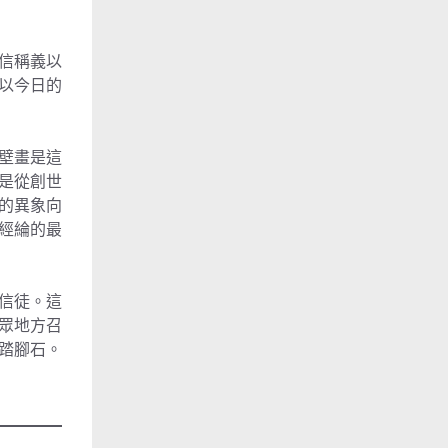
信稱義以
以今日的
壁畫是這
是從創世
的異象向
經綸的最
信徒。這
眾地方召
踏腳石。