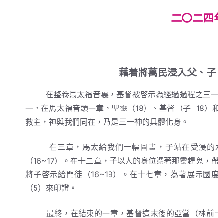
二〇二四
藉着將萬民浸入父、子
在整卷馬太福音裏，基督被啓示為經過過程之三一神
一。在馬太福音頭一章，聖靈（18）、基督（子─18）
救主，神與我們同在，乃是三一神的具體化身。
在三章，馬太給我們一幅圖畫，子站在受浸的水
（16~17）。在十二章，子以人的身位憑著那靈趕鬼
將子啓示給門徒（16~19）。在十七章，為著展示國
（5）來印證。
最終，在結束的一章，基督這末後的亞當（林前十五