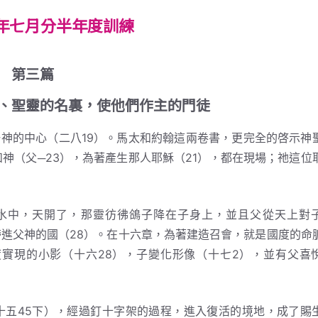
年七月分半年度訓練
第三篇
、聖靈的名裏，使他們作主的門徒
的中心（二八19）。馬太和約翰這兩卷書，更完全的啓示神
和神（父─23），為著產生那人耶穌（21），都在現場；祂這位
中，天開了，那靈彷彿鴿子降在子身上，並且父從天上對
，帶進父神的國（28）。在十六章，為著建造召會，就是國度的命
度實現的小影（十六28），子變化形像（十七2），並有父喜
45下），經過釘十字架的過程，進入復活的境地，成了賜