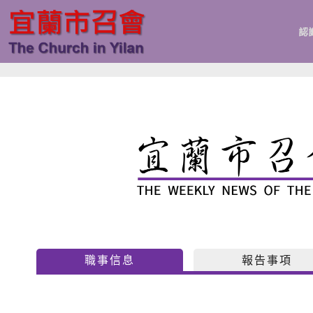
跳
至
認
主
要
內
容
職事信息
報告事項