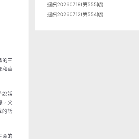
週訊20260719(第555期)
週訊20260712(第554期)
聖的三
耶和華
子說話
脈，父
悅的話
生命的