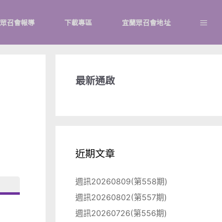
眾召會報導
下載專區
宜蘭眾召會地址
最新通啟
近期文章
週訊20260809(第558期)
週訊20260802(第557期)
週訊20260726(第556期)