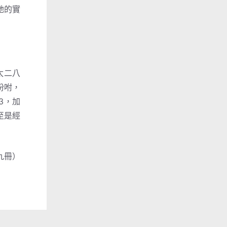
祂的實
太二八
吩咐，
3，加
至是經
冊）