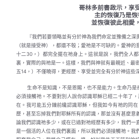
哥林多前書啟示，享
主的恢復乃是恢
並恢復彼此相愛
『我們若要領略並有分於神為我們命定並豫備之深奧
（就是接受神），都還不彀；愛祂是不可缺的。愛神的
十二30，）都完全擺在祂身上。這就是說，我們全人
裏，實際的與祂是一。這樣，我們與神就有最親近、最密
五14，）不僅曉得，更經歷、享受並完全有分於神這些
生命不是知識，不是恩賜，也不是能力。生命乃是奇
必須接觸祂。不要對別人說你認識耶穌已經二十年了，
在。我可能五分鐘前纔認識耶穌，但我如今有祂的同在
歷，甚至忘掉我們對耶穌所有的認識，那並沒有甚麼意
論我們認識祂多少，或在已過對祂經歷有多少，我們一
是一個活的人位在我們裏面，所以我們必須接觸祂。我