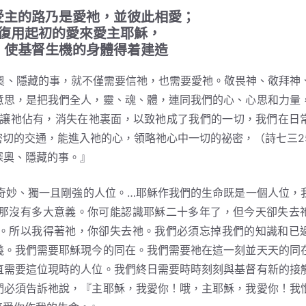
受主的路乃是愛祂，並彼此相愛；
復用起初的愛來愛主耶穌，
，使基督生機的身體得着建造
、隱藏的事，就不僅需要信祂，也需要愛祂。敬畏神、敬拜神
意思，是把我們全人，靈、魂、體，連同我們的心、心思和力量
都讓祂佔有，消失在祂裏面，以致祂成了我們的一切，我們在日
切的交通，能進入祂的心，領略祂心中一切的祕密，（詩七三2
深奧、隱藏的事。』
妙、獨一且剛強的人位。…耶穌作我們的生命既是一個人位，
那沒有多大意義。你可能認識耶穌二十多年了，但今天卻失去
。所以我得著祂，你卻失去祂。我們必須忘掉我們的知識和已
義。我們需要耶穌現今的同在。我們需要祂在這一刻並天天的同
直需要這位現時的人位。我們終日需要時時刻刻與基督有新的接
們必須告訴祂說，『主耶穌，我愛你！哦，主耶穌，我愛你！我