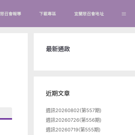
眾召會報導
下載專區
宜蘭眾召會地址
最新通啟
近期文章
週訊20260802(第557期)
週訊20260726(第556期)
週訊20260719(第555期)