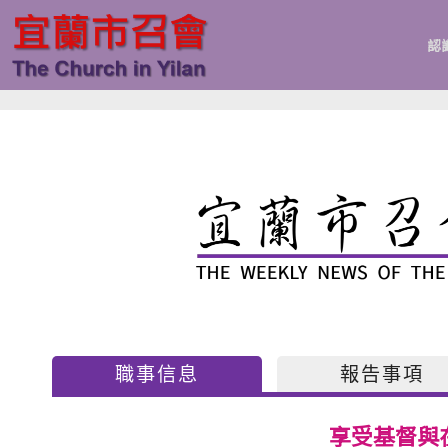
跳
至
認
主
要
內
容
職事信息
報告事項
享受基督與