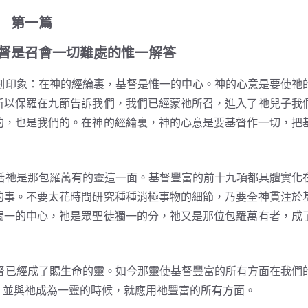
第一篇
督是召會一切難處的惟一解答
印象：在神的經綸裏，基督是惟一的中心。神的心意是要使祂
所以保羅在九節告訴我們，我們已經蒙祂所召，進入了祂兒子我
的，也是我們的。在神的經綸裏，神的心意是要基督作一切，把
祂是那包羅萬有的靈這一面。基督豐富的前十九項都具體實化
的事。不要太花時間研究種種消極事物的細節，乃要全神貫注於
獨一的中心，祂是眾聖徒獨一的分，祂又是那位包羅萬有者，成
已經成了賜生命的靈。如今那靈使基督豐富的所有方面在我們
，並與祂成為一靈的時候，就應用祂豐富的所有方面。