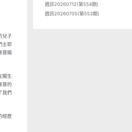
週訊20260712(第554期)
週訊20260705(第553期)
的兒子
們主耶
基督賜
在賜生
基督的
了我們
的經歷