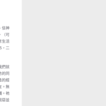
、信神
，（可
常生活
5，二
我們就
祂的同
過的經
在。無
觸。祂
恨惡並