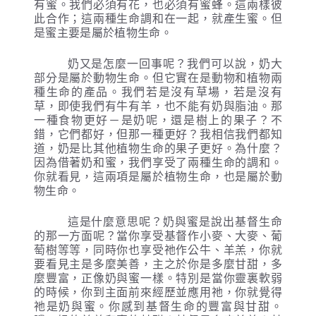
有蜜。我們必須有花，也必須有蜜蜂。這兩樣彼
此合作；這兩種生命調和在一起，就產生蜜。但
是蜜主要是屬於植物生命。
奶又是怎麼一回事呢？我們可以說，奶大
部分是屬於動物生命。但它實在是動物和植物兩
種生命的產品。我們若是沒有草場，若是沒有
草，即使我們有牛有羊，也不能有奶與脂油。那
一種食物更好－是奶呢，還是樹上的果子？不
錯，它們都好，但那一種更好？我相信我們都知
道，奶是比其他植物生命的果子更好。為什麼？
因為借著奶和蜜，我們享受了兩種生命的調和。
你就看見，這兩項是屬於植物生命，也是屬於動
物生命。
這是什麼意思呢？奶與蜜是說出基督生命
的那一方面呢？當你享受基督作小麥、大麥、葡
萄樹等等，同時你也享受祂作公牛、羊羔，你就
要看見主是多麼美善，主之於你是多麼甘甜，多
麼豐富，正像奶與蜜一樣。特別是當你靈裏軟弱
的時候，你到主面前來經歷並應用祂，你就覺得
祂是奶與蜜。你感到基督生命的豐富與甘甜。