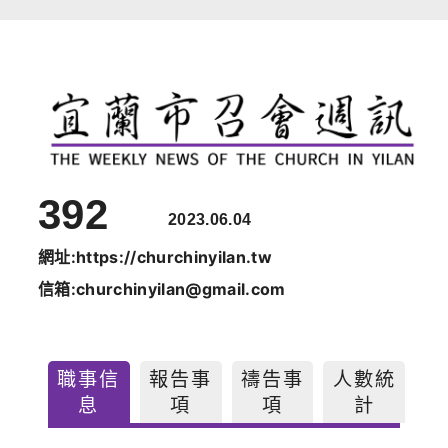
跳
至
主
要
內
容
3
92
2023.06.04
網址:https://churchinyilan.tw
信箱:churchinyilan@gmail.com
職事信
報告事
禱告事
人數統
息
項
項
計