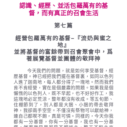
認識、經歷、並活包羅萬有的基
督，而有真正的召會生活
第七篇
經營包羅萬有的基督–『流奶與蜜之
地』
並將基督的富餘帶到召會聚會中，爲
著展覽基督並團體的敬拜神
今天我們的問題，就是如何享受基督，經
歷基督。神已經把我們擺在基督裏，如同以色列
人進了迦南地，每人都分得了一塊地。然而我們
肯不肯經營，實在是個嚴肅的問題。如果我是個
懶惰的以色列人，既不早起，也不好好作工，我
這塊地必定荒涼，整年都沒有收成。等五旬節、
住棚節到了，別人都是大捆、小捆的帶去敬拜
神，我卻兩手空空。不僅沒有祭物可以獻給神，
連自己都喫不飽，真是可憐。同樣的，今天你我
都有一分基督，你有一分基督，我也有一分基