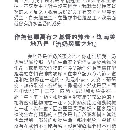
督。然而我早晨若是不親近主，整天不和主來
往，不享受主，對主沒有經歷，我就會是極其貧
窮的人。反之，我若肯好好與主有交通，早晨享
受主，白天經歷主，在難處中也經歷主，我裏面
就會有許多基督的成分。
作為包羅萬有之基督的豫表，迦南美
地乃是『流奶與蜜之地』
美地乃是流奶與蜜之地。你能告訴我，奶
與蜜是屬於那一界的生命麼？它們是屬於動物的
生命，或是屬於植物的生命？請你注意聖靈在聖
經裏給它們安排的次序。在申命記八章八節，蜜
是和植物擺在一起的，先是小麥、大麥、葡萄
樹、無花果樹、石榴樹、橄欖樹，然後是蜜。而
在申命記三十二章十四節，奶是和動物擺在一
起：牛、羊、奶、和脂油。聖靈是非常公道的，
祂將蜜和植物擺在一起，又將奶與脂油和動物擺
在一起。為什麼？因為聖靈深深知道，蜜多是和
植物生命有關聯的。蜜多是出自於花和樹。當然
也牽涉到一部分的動物生命－那小動物，蜜蜂。
沒有花我們不可能有蜜，沒有蜜蜂我們也不可能