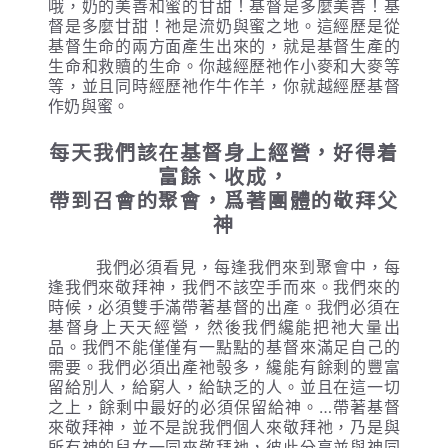
哦，奶的美善和蜜的甘甜！基督是多麼美善！基
督是多麼甘甜！祂是流奶與蜜之地。這經歷是從
基督生命的兩方面產生出來的，就是基督生產的
生命和救贖的生命。你越經歷祂作小麥和大麥等
等，並且同時經歷祂作牛作羊，你就越經歷基督
作奶與蜜。
每天我們該在基督身上經營，好得着
富餘、收成，
帶到召會的聚會，爲著團體的敬拜父
神
我們必須看見，每逢我們來到聚會中，每
逢我們來敬拜神，我們不該空手而來。我們來的
時候，必須雙手滿帶著基督的出產。我們必須在
基督身上天天經營，然後我們纔能把祂大量出
品。我們不能僅僅有一點點的基督來滿足自己的
需要。我們必須出產祂彀多，纔能有餘剩的豐富
留給別人，給窮人，給缺乏的人。並且在這一切
之上，餘剩中最好的必須保留給神。…帶著基督
來敬拜神，並不是說我們個人來敬拜祂，乃是與
所有神的兒女一同來敬拜祂，彼此分享並與神同