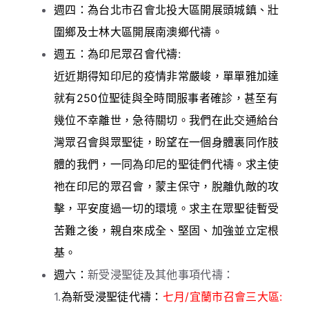
週四：為台北市召會北投大區開展頭城鎮、壯
圍鄉及士林大區開展南澳鄉代禱。
週五：為印尼眾召會代禱:
近近期得知印尼的疫情非常嚴峻，單單雅加達
就有250位聖徒與全時間服事者確診，甚至有
幾位不幸離世，急待關切。我們在此交通給台
灣眾召會與眾聖徒，盼望在一個身體裏同作肢
體的我們，一同為印尼的聖徒們代禱。求主使
祂在印尼的眾召會，蒙主保守，脫離仇敵的攻
擊，平安度過一切的環境。求主在眾聖徒暫受
苦難之後，親自來成全、堅固、加強並立定根
基。
週六：
新受浸聖徒及其他事項代禱：
1.
為新受浸聖徒代禱：
七月/宜蘭市召會三大區: