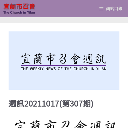
跳
網站目錄
至
主
要
內
容
週訊20211017(第307期)