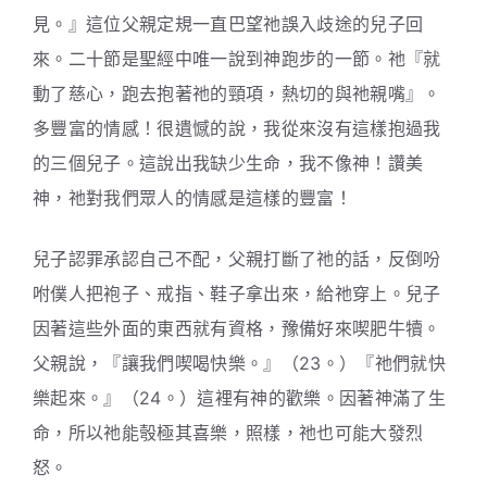
見。』這位父親定規一直巴望祂誤入歧途的兒子回
來。二十節是聖經中唯一說到神跑步的一節。祂『就
動了慈心，跑去抱著祂的頸項，熱切的與祂親嘴』。
多豐富的情感！很遺憾的說，我從來沒有這樣抱過我
的三個兒子。這說出我缺少生命，我不像神！讚美
神，祂對我們眾人的情感是這樣的豐富！
兒子認罪承認自己不配，父親打斷了祂的話，反倒吩
咐僕人把袍子、戒指、鞋子拿出來，給祂穿上。兒子
因著這些外面的東西就有資格，豫備好來喫肥牛犢。
父親說，『讓我們喫喝快樂。』（23。）『祂們就快
樂起來。』（24。）這裡有神的歡樂。因著神滿了生
命，所以祂能彀極其喜樂，照樣，祂也可能大發烈
怒。