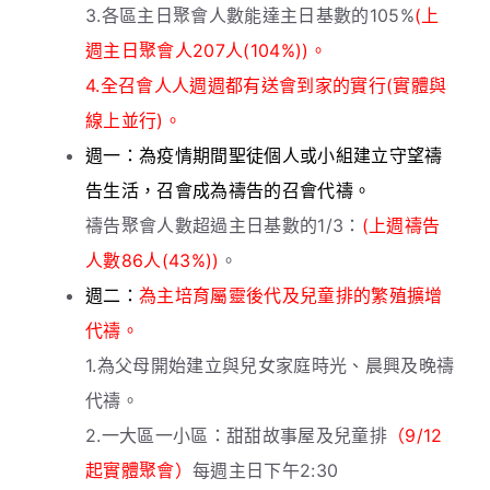
3.各區主日聚會人數能達主日基數的105%
(上
週主日聚會人207人(104%))。
4.全召會人人週週都有送會到家的實行(實體與
線上並行)。
週一：為疫情期間聖徒個人或小組建立守望禱
告生活，召會成為禱告的召會代禱。
禱告聚會人數超過主日基數的1/3：
(上週禱告
人數86人(43%))
。
週二：
為主培育屬靈後代及兒童排的繁殖擴增
代禱。
1.為父母開始建立與兒女家庭時光、晨興及晚禱
代禱。
2.一大區一小區：甜甜故事屋及兒童排
（9/12
起實體聚會）
每週主日下午2:30