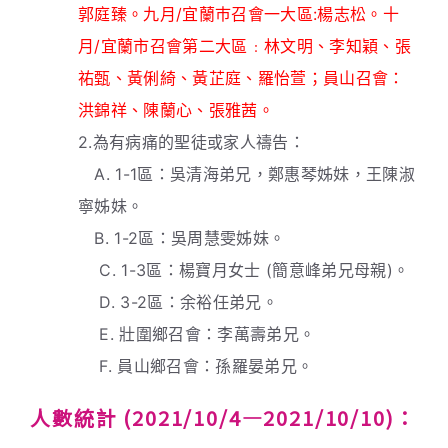
郭庭臻。九月/宜蘭巿召會一大區:楊志松。十
月/宜蘭市召會第二大區﹕林文明、李知穎、張
祐甄、黃俐綺、黃芷庭、羅怡萱；員山召會：
洪錦祥、陳蘭心、張雅茜。
2.為有病痛的聖徒或家人禱告：
A. 1-1區：吳清海弟兄，鄭惠琴姊妹，王陳淑
寧姊妹。
B. 1-2區：吳周慧雯姊妹。
C. 1-3區：楊寶月女士 (簡意峰弟兄母親)。
D. 3-2區：余裕任弟兄。
E. 壯圍鄉召會：李萬壽弟兄。
F. 員山鄉召會：孫羅晏弟兄。
人數統計 (2021/10/4—2021/10/10)：