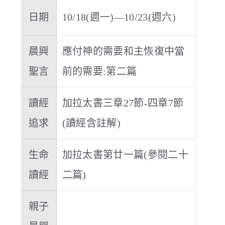
日期
10/18(週一)—10/23(週六)
晨興
應付神的需要和主恢復中當
聖言
前的需要:第二篇
讀經
加拉太書三章27節-四章7節
追求
(讀經含註解)
生命
加拉太書第廿一篇(參閱二十
讀經
二篇)
親子