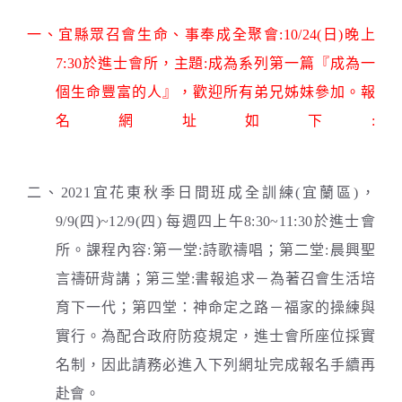
一、宜縣眾召會生命、事奉成全聚會:10/24(日)晚上
7:30於進士會所，主題:成為系列第一篇『成為一
個生命豐富的人』，歡迎所有弟兄姊妹參加。報
名網址如下:
https://forms.gle/aAfW4P8hVZPna3hc8
二、2021宜花東秋季日間班成全訓練(宜蘭區)，
9/9(四)~12/9(四) 每週四上午8:30~11:30於進士會
所。課程內容:第一堂:詩歌禱唱；第二堂:晨興聖
言禱研背講；第三堂:書報追求－為著召會生活培
育下一代；第四堂：神命定之路－福家的操練與
實行。為配合政府防疫規定，進士會所座位採實
名制，因此請務必進入下列網址完成報名手續再
赴會。
https://forms.gle/2kHFpu85mJPPtqVs5