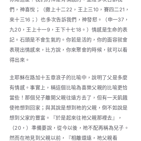
們，神喜悅；（撒上十二22，王上三10，賽四二21，
來十三16；）也多次告訴我們，神發怒。（申一37，
九20，王上十一9，王下十七18。）情感是生命的表
記。石頭是不會生氣的。你若是活的，你的面容就會
表現出情感來，比方說，你來聚會的時候，就可以看
得出來。
主耶穌在路加十五章浪子的比喻中，說明了父是多麼
有情感。事實上，稱這個比喻為喜樂父親的比喻更恰
當些！那個兒子離開父親往遠方去了，但有一天飢餓
使祂想到回家；與其說是想到祂的父親，倒不如說是
想到父家的豐富。『於是起來往祂父親那裡去』，
（20，）準備要說，從今以後，祂不配再稱為兒子。
然而在祂見到父親以前，『相離還遠，祂父親看