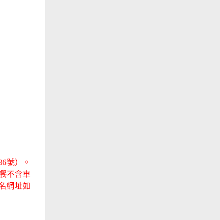
36號）。
中餐不含車
報名網址如