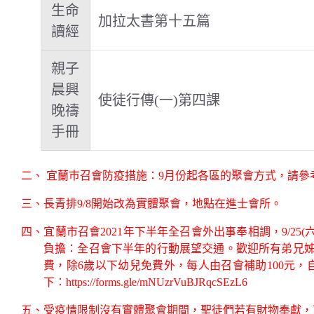
生命
加拉太書第十五篇
讀經
親子
晨興
使徒行傳(一)第四課
晚禱
手冊
二、 宜蘭巿召會防疫措施：9月份起各區的聚會方式，請參
三、長青排9/8開始改為實體聚會，地點在進士會所。
四、宜蘭市召會2021年下半年全召會外出事奉相調，9/25(六
負擔：全召會下半年的行動展望交通。歡迎所有弟兄姊妹
費，除6歲以下幼兒免費外，每人由召會補助100元，自
下：
https://forms.gle/mNUzrVuBJRqcSEzL6
五、受疫情限制沒有實體聚會期間，聖徒們若有財物奉獻，