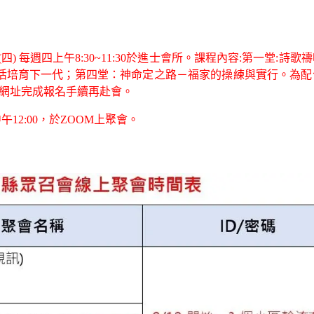
9(四) 每週四上午8:30~11:30於進士會所。課程內容:第一堂:詩
生活培育下一代；第四堂：神命定之路－福家的操練與實行。為配
網址完成報名手續再赴會。
https://forms.gle/2kHFpu85mJPPtqVs5
中午12:00，於ZOOM上聚會。