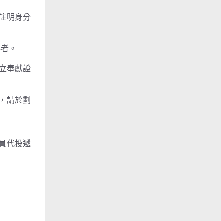
上註明身分
事者。
開立奉獻證
者，請於劃
人員代投遞