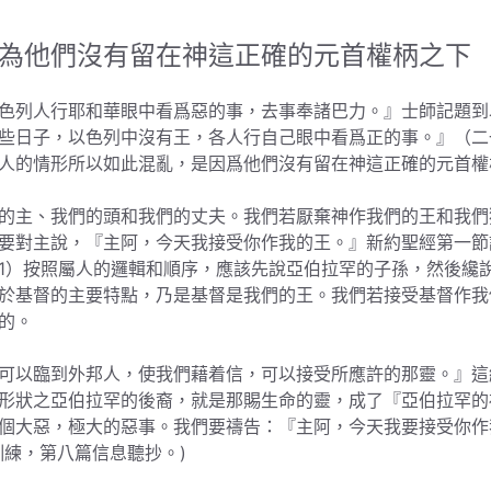
為他們沒有留在神這正確的元首權柄之下
色列人行耶和華眼中看爲惡的事，去事奉諸巴力。』士師記題到
些日子，以色列中沒有王，各人行自己眼中看爲正的事。』（二
人的情形所以如此混亂，是因爲他們沒有留在神這正確的元首權
的主、我們的頭和我們的丈夫。我們若厭棄神作我們的王和我們
要對主說，『主阿，今天我接受你作我的王。』新約聖經第一節
1）按照屬人的邏輯和順序，應該先說亞伯拉罕的子孫，然後纔
於基督的主要特點，乃是基督是我們的王。我們若接受基督作我
的。
可以臨到外邦人，使我們藉着信，可以接受所應許的那靈。』這
形狀之亞伯拉罕的後裔，就是那賜生命的靈，成了『亞伯拉罕的
個大惡，極大的惡事。我們要禱告：『主阿，今天我要接受你作
練，第八篇信息聽抄。)