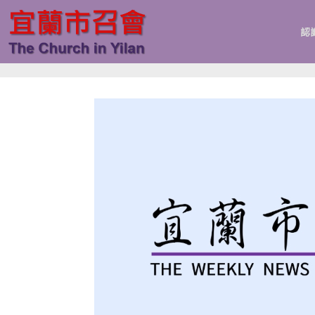
跳
至
認
主
要
內
容