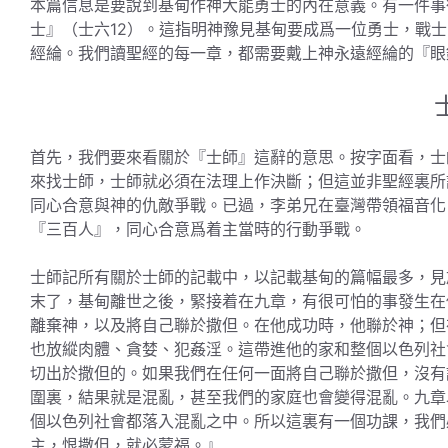
本篇信息是要說到基甸作神大能勇士的內在意義。有一件事
士』（士六12）。這指明神豫見基甸要成爲一位勇士，戰
經綸。我們讀聖經的每一章，都需要戴上神永遠經綸的『眼
首先，我們要來看關於『士師』這辭的意思。按字面看，士師
來找士師，士師就必須在法理上作決斷；但這並非聖經裏所
同心合意與神的仇敵爭戰。已過，李弟兄在臺灣帶領福音化
『三百人』，同心合意爲着主當時的行動爭戰。
士師記所有關於士師的記載中，以記載基甸的篇幅最多，見
末了，基甸離世之後，緊接着在九章，有很可怕的事發生在
離棄神，以及將自己聯於撒但。在他成功時，他聯於神；但
也放縱肉體、貪婪、犯姦淫。這帶進他的家和整個以色列社
切出於撒但的。如果我們在任何一面將自己聯於撒但，沒有
圍裏，結果就是混亂，甚至我們的家庭也會變得混亂。九章
個以色列社會都落入混亂之中。所以這裏有一個功課，我們
主，恨撒但，就必蒙福。』