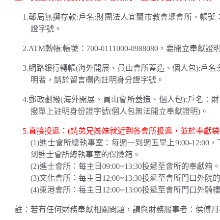
1.郵局無摺存款:戶名:財團法人宜蘭市教會聚會所，帳號：700
證字號。
2.ATM轉帳:帳號：700-0111000-0988080，
3.網路銀行轉帳(海外開展、員山會所蓋造、個人包):戶名:財團
明者，請於留言欄內註明身分證字號。
4.郵政劃撥(海外開展、員山會所蓋造、個人包):戶名：財團
撥單上註明身份證字號(個人包無法開立奉獻證明)。
5.直接投遞：(請弟兄姊妹就近到各會所投遞，並於奉獻袋
(1)進士會所總執事室：每週一到週五早上9:00-12:0
到進士會所總執事室的保險箱。
(2)進士會所：每主日09:00~13:30投遞至會所的奉獻箱
(3)文化會所：每主日12:00~13:30投遞至會所門口外
(4)東港會所：每主日12:00~13:00投遞至會所門口外
註：若有任何財務奉獻相關問題，請與財務服事者：侯傅月姿姊妹聯