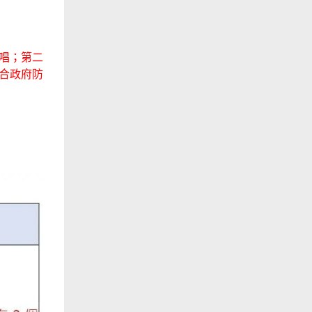
歌禱唱；第二
合政府防