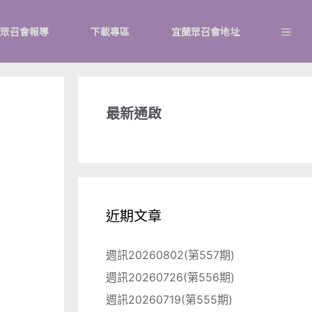
眾召會報導
下載專區
宜蘭眾召會地址
最新通啟
近期文章
週訊20260802(第557期)
週訊20260726(第556期)
週訊20260719(第555期)