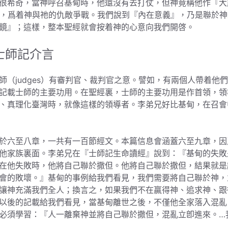
很希奇，當神呼召基甸時，他還沒有去打仗，但神竟稱他作『大
士，爲着神與祂的仇敵爭戰。我們說到『內在意義』，乃是聯於神
鏡』；這樣，整本聖經就會按着神的心意向我們開啓。
士師記介言
（judges）有審判官、裁判官之意。譬如，有兩個人帶着他
記載士師的主要功用。在聖經裏，士師的主要功用是作首領，領
、真理化臺灣時，就像這樣的領導者。李弟兄好比基甸，在召會
於六至八章，一共有一百節經文。本篇信息會涵蓋六至九章，因
他家族裏面。李弟兄在『士師記生命讀經』說到：『基甸的失敗
在他失敗時，他將自己聯於撒但。他將自己聯於撒但，結果就是
會的敗壞。』基甸的事例給我們看見，我們需要將自己聯於神，
讓神充滿我們全人；換言之，如果我們不在贏得神、追求神、跟
以後的記載給我們看見，當基甸離世之後，不僅他全家落入混亂
必須學習：『人一離棄神並將自己聯於撒但，混亂立卽進來。…