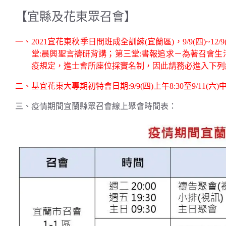
【宜縣及花東眾召會】
一、2021宜花東秋季日間班成全訓練(宜蘭區)，9/9(四)~12/
堂:晨興聖言禱研背講；第三堂:書報追求－為著召會
疫規定，進士會所座位採實名制，因此請務必進入下列
二、基宜花東大專期初特會日期:9/9(四)上午8:30至9/11(六)
三、疫情期間宜蘭縣眾召會線上聚會時間表：