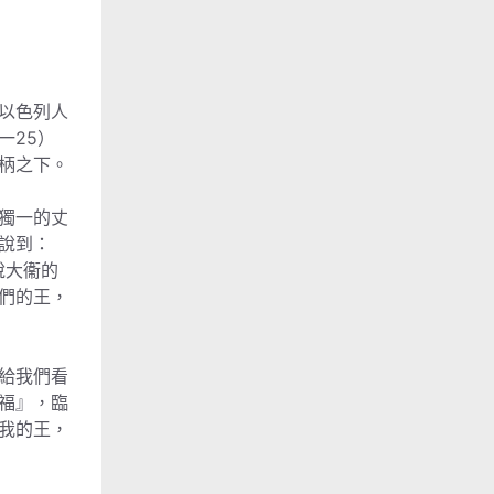
以色列人
一25）
柄之下。
獨一的丈
說到：
說大衞的
們的王，
給我們看
福』，臨
我的王，