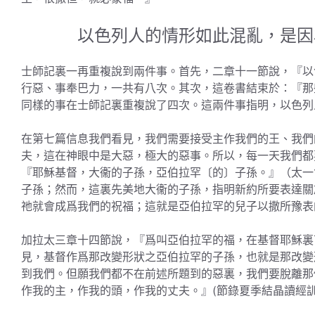
以色列人的情形如此混亂，是因
士師記裏一再重複說到兩件事。首先，二章十一節說，『以
行惡、事奉巴力，一共有八次。其次，這卷書結束於：『那
同樣的事在士師記裏重複說了四次。這兩件事指明，以色列
在第七篇信息我們看見，我們需要接受主作我們的王、我們
夫，這在神眼中是大惡，極大的惡事。所以，每一天我們都
『耶穌基督，大衞的子孫，亞伯拉罕〔的〕子孫。』（太一
子孫；然而，這裏先美地大衞的子孫，指明新約所要表達關
祂就會成爲我們的祝福；這就是亞伯拉罕的兒子以撒所豫表
加拉太三章十四節說，『爲叫亞伯拉罕的福，在基督耶穌裏
見，基督作爲那改變形狀之亞伯拉罕的子孫，也就是那改變
到我們。但願我們都不在前述所題到的惡裏，我們要脫離那
作我的主，作我的頭，作我的丈夫。』(節錄夏季結晶讀經訓