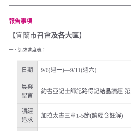
報告事項
【宜蘭市召會
及各大區
】
一、追求進度表：
日期
9/6(週一)—9/11(週六)
晨興
約書亞記士師記路得記結晶讀經:第
聖言
讀經
加拉太書三章1-5節(讀經含註解)
追求