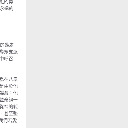
能的勇
永遠的
們的難處
導眾支派
中呼召
爲在八章
是由於他
謀殺；他
並棄絕一
從神的範
，甚至整
我們若愛