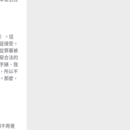
）。這
徒接受。
從罪裏被
是合法的
手錶，我
，所以不
。那麼，
們不再覺