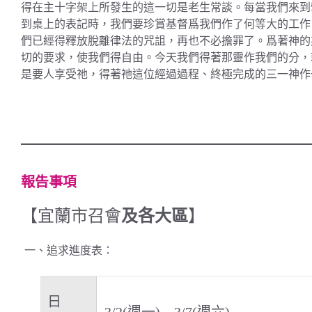
得在主十字架上所發生的這一切是老生常談。每當我們來到
到桌上的表記時，我們要珍賞基督爲我們作了何等大的工作
們已經得釋放脫離律法的咒詛，再也不必擔罪了。爲著神的
切的要求，使我們得自由。今天我們得著那靈作我們的分，
是要人享受祂，得著祂這位經過過程、終極完成的三一神作
報告事項
【宜蘭市召會
及各大區
】
一、追求進度表：
日
3/2(週一)—3/7(週六)