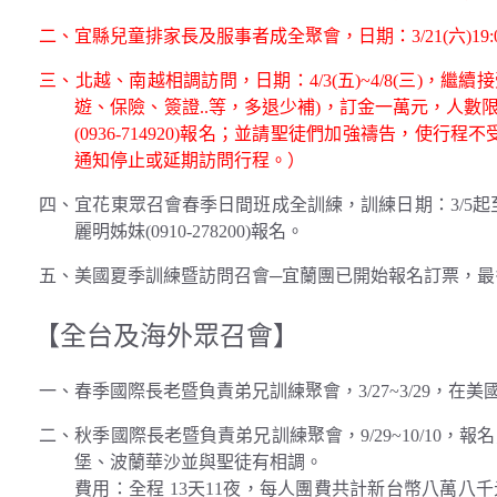
二、宜縣兒童排家長及服事者成全聚會，日期：3/21(六)19
三、北越、南越相調訪問，日期：4/3(五)~4/8(三)，繼
遊、保險、簽證..等，多退少補)，訂金一萬元，人數限
(0936-714920)報名；並請聖徒們加強禱告，
通知停止或延期訪問行程。）
四、宜花東眾召會春季日間班成全訓練，訓練日期：3/5起至6/
麗明姊妹(0910-278200)報名。
五、美國夏季訓練暨訪問召會─宜蘭團已開始報名訂票，最多12位(目
【全台及海外眾召會】
一、春季國際長老暨負責弟兄訓練聚會，3/27~3/29，在
二、秋季國際長老暨負責弟兄訓練聚會，9/29~10/10，報
堡、波蘭華沙並與聖徒有相調。
費用：全程 13天11夜，每人團費共計新台幣八萬八千