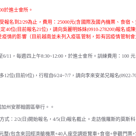
:00於進士會所。
續接受報名到2/29為止，費用：25000元(含國際及國內機票、食宿
定40位(目
前報名21位)，請向吳麗明姊妹(0910-278200)報名
使行程不受疫情的影響（目前越南並未列入疫區管制，如有因疫情管制
11，每週四上午8:30~12:00，於進士會所。訓練費用：100 
前9位)，行程自6/24~7/7，請向李來安弟兄報名(0922-700
美國加州安那翰園區舉行。。
名方式：2/2(日)開始報名，4/5(日)報名截止。走訪俄羅斯的莫斯
元整(包含來回經濟艙機票+40人座空調遊覽車+食宿+參觀門票