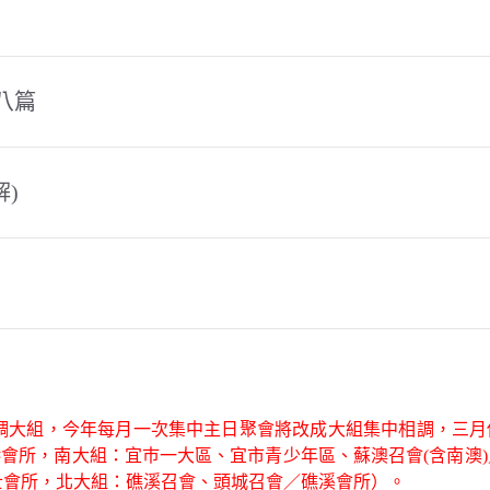
八篇
解)
調大組，今年每月一次集中主日聚會將改成大組集中相調，三月
港會所，南大組：宜巿一大區、宜市青少年區、蘇澳召會(含南澳
士會所，北大組：礁溪召會、頭城召會／礁溪會所）。