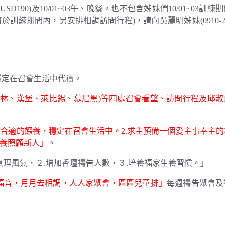
90)及10/01~03午、晚餐。也不包含姊妹們10/01~03訓練
將於訓練期間內，另安排相調訪問行程)，請向吳麗明姊妹(0910-278
穩定在召會生活中代禱。
國(柏林、漢堡、萊比錫、慕尼黑)等四處召會看望、訪問行程及邱
到合適的餵養，穩定在召會生活中。2.求主預備一個愛主事奉主
牧養照顧新人」。
真理風氣，２.增加香壇禱告人數，３.培養福家生養習慣。」
福音，月月去相調，人人家聚會，區區兒童排」
每週禱告聚會及