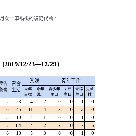
寶月女士車禍後的復健代禱。