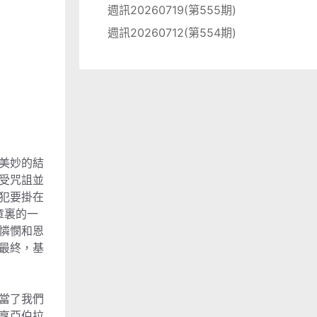
週訊20260719(第555期)
週訊20260712(第554期)
美妙的結
受咒詛並
犯要掛在
章裏的一
憐憫和恩
最終，基
當了我們
享亞伯拉