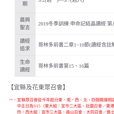
期
晨興
2019冬季訓練:申命記結晶讀經 第
聖言
讀經
哥林多前書二章1~10節(讀經含註
追求
生命
哥林多前書第15、16篇
讀經
【宜縣及花東眾召會】
一、宜縣眾召會從今年起分東、南、西、北，四個開展相
中主日為3/15（東大組：宜巿二大區、壯圍召會／東
所，西大組：宜巿三大區、員山召會、大同召會／進