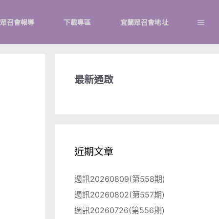
眾召會報導
下載專區
宜蘭眾召會地址
最新通啟
近期文章
週訊20260809(第558期)
週訊20260802(第557期)
週訊20260726(第556期)