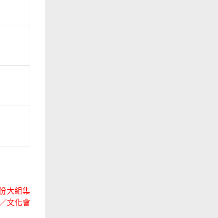
份大組集
)／文化會