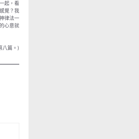
一起，看
感覺？我
神律法一
的心意就
第八篇。)