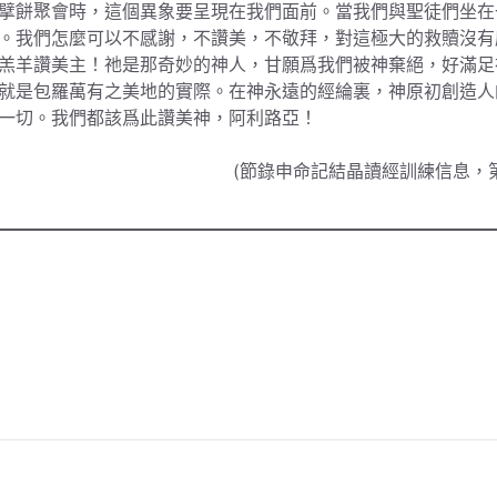
擘餅聚會時，這個異象要呈現在我們面前。當我們與聖徒們坐在
。我們怎麼可以不感謝，不讚美，不敬拜，對這極大的救贖沒有
羔羊讚美主！祂是那奇妙的神人，甘願爲我們被神棄絕，好滿足
就是包羅萬有之美地的實際。在神永遠的經綸裏，神原初創造人
一切。我們都該爲此讚美神，阿利路亞！
(節錄申命記結晶讀經訓練信息，