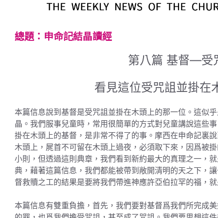
總題：申命記結晶讀經
第八篇 基督—受
看見這位受咒詛並掛在
本篇信息說到基督是受咒詛並掛在木頭上的那一位。這似乎
晶。我們服事兒童時，常用很簡單的方式對兒童講說這些事
掛在木頭上的基督，是非常不得了的事。摩西在申命記裏說
木頭上，屍首不可留在木頭上過夜，必須取下來，因爲被掛
小則，但透過這則典章，我們看到新約最大的真理之一，就
典，藉著這篇信息，我們都能被帶到敞開清明的天之下，讓
督救贖之工的結果是要將我們帶進神應許亞伯拉罕的福，就
本篇信息有雙重負擔，首先，我們要對基督爲我們所完成美
的罪，也爲我們擔受咒詛，甚至成了咒詛。我們要思想這件