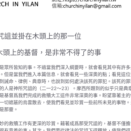
咒詛並掛在木頭上的那一位
木頭上的基督，是非常不得了的事
是眾所皆知的事。不過當我們深入綱要時，就會看見其中有許多
。但是當我們進入本篇信息，就會看見一些深奧的點；看見這位
到誡命、律例、典章時，也說到如何處決該死的罪犯。該死的罪
的人是神所咒詛的（二一22～23）。摩西所題到的似乎只是典
是基督爲我們完成的救贖大工這件非常深奧的事。盼望靠著主的
一切遮蔽的烏雲散去，使我們看見並珍賞一些前所未見的事物。
是那靈。
妙的救贖工作有更深的珍賞。藉著成爲那受咒詛的，基督不僅擔
很有意義的事。其次，我們要從律法的咒詛下得釋放，使我們得