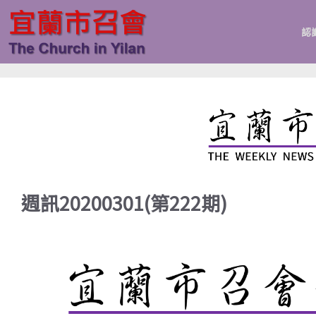
跳
至
認
主
要
內
容
週訊20200301(第222期)