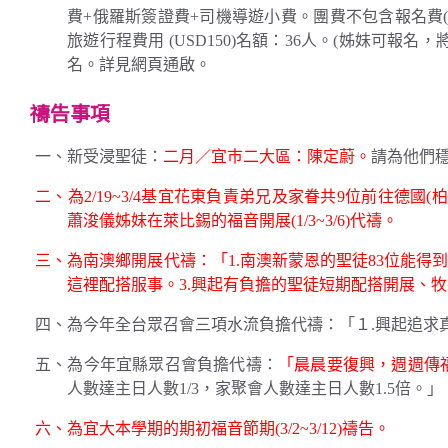
費+俄羅斯簽證費+司機導遊小費。團費不包含報名費(USD1
旅遊行程費用 (USD150)名額：36人。(姊妹可報名，
名。詳見網頁通啟。
禱告事項
一、新受浸聖徒：
二月／宜巿二大區：陳定蔚。
請為他們
二、為2/19~3/4基宜花東負責弟兄及家眷共9位前往德
蕭浚儀姊妹在萊比錫的福音開展(1/3~3/6)代禱。
三、為南澳鄉開展代禱：「1.南澳新蒙恩的聖徒83位能得
這裡配搭服事。3.興起有負擔的聖徒短期配搭開展、
四、為今年全台眾召會三項水流負擔代禱：「１.興起追求
五、為今年宜縣眾召會負擔代禱：
「晨晨要復興，週週傳
人數達主日人數1/3，家聚會人數達主日人數1.5倍。」
六、為宜大本學期的期初福音節期(3/2~3/12)禱告。