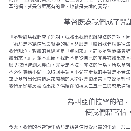
罕的福，就是包羅萬有的靈，也就是美地的實際。
基督既為我們成了咒
『基督旣爲我們成了咒詛，就贖出我們脫離律法的咒詛，因
一節乃是本篇信息最緊要的點。甚麼是『贖出我們脫離律法
我們知道，救贖的意思就是『買回來』。許多基督徒都會唱
贖出來。』這並不正確。我們不是從自己的罪裏被贖出來。
麼？撒但進到人裏面，完全是不法、非法的行爲。所以基督
不必付費給小偷，以取回手錶。小偷拿走我的手錶是不合法
該要基督出代價把原來屬祂的人從罪裏贖出來。當然基督也
我們是從那裏被贖出來？保羅在加拉太三章十三節啓示這項
為叫亞伯拉罕的福，
使我們藉著信
今天，我們的基督徒生活乃是藉著信接受那靈的生活（加三