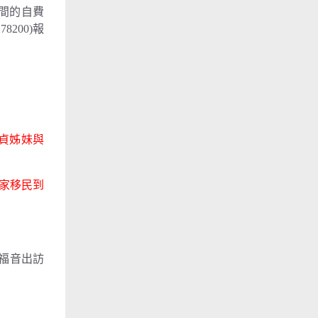
期間的自費
200)報
淑貞姊妹與
的家移民到
福音出訪