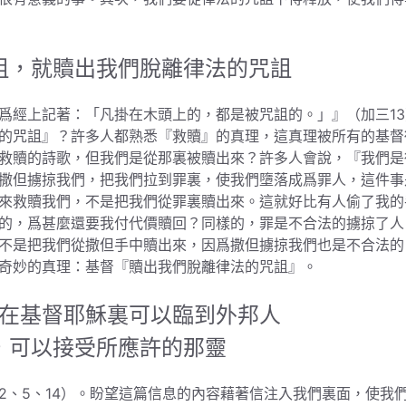
詛，就贖出我們脫離律法的咒詛
爲經上記著：「凡掛在木頭上的，都是被咒詛的。」』（加三13
的咒詛』？許多人都熟悉『救贖』的真理，這真理被所有的基督
救贖的詩歌，但我們是從那裏被贖出來？許多人會說，『我們是
撒但擄掠我們，把我們拉到罪裏，使我們墮落成爲罪人，這件事
來救贖我們，不是把我們從罪裏贖出來。這就好比有人偷了我的
的，爲甚麼還要我付代價贖回？同樣的，罪是不合法的擄掠了人
不是把我們從撒但手中贖出來，因爲撒但擄掠我們也是不合法的
奇妙的真理：基督『贖出我們脫離律法的咒詛』。
在基督耶穌裏可以臨到外邦人
，可以接受所應許的那靈
2、5、14）。盼望這篇信息的內容藉著信注入我們裏面，使我