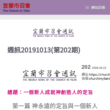
跳
網站目錄
至
主
要
內
容
週訊20191013(第202期)
202
2019.10.13
總題：一個新人成就神創造人的定旨
第一篇 神永遠的定旨與一個新人