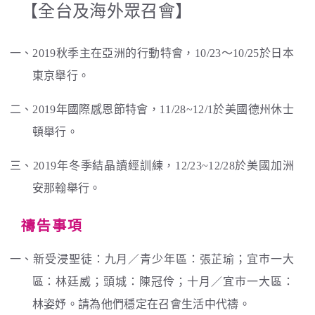
【全台及海外眾召會】
一、2019秋季主在亞洲的行動特會，10/23〜10/25於日本
東京舉行。
二、2019年國際感恩節特會，11/28~12/1於美國德州休士
頓舉行。
三、2019年冬季結晶讀經訓練，12/23~12/28於美國加洲
安那翰舉行。
禱告事項
一、新受浸聖徒：九月／青少年區：張芷瑜；宜巿一大
區：林廷威；頭城：陳冠伶；十月／宜巿一大區：
林姿妤。請為他們穩定在召會生活中代禱。