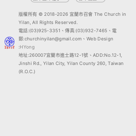
版權所有 © 2018-2026 宜蘭市召會 The Church in
Yilan, All Rights Reserved.
電話:(03)925-3351、傳真:(03)932-7465、電
郵:churchinyilan@gmail.com、Web Design
:
HYong
地址:260007宜蘭市進士路12-1號、ADD:No.12-1,
Jinshi Rd., Yilan City, Yilan County 260, Taiwan
(R.O.C.)