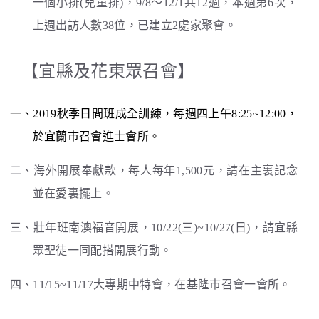
一個小排(兒童排)，9/8～12/1共12週，本週第6次，
上週出訪人數38位，已建立2處家聚會。
【宜縣及花東眾召會】
一、2019秋季日間班成全訓練，每週四上午8:25~12:00，
於宜蘭巿召會進士會所。
二、海外開展奉獻款，每人每年1,500元，請在主裏記念
並在愛裏擺上。
三、壯年班南澳福音開展，10/22(三)~10/27(日)，請宜縣
眾聖徒一同配搭開展行動。
四、11/15~11/17大專期中特會，在基隆巿召會一會所。