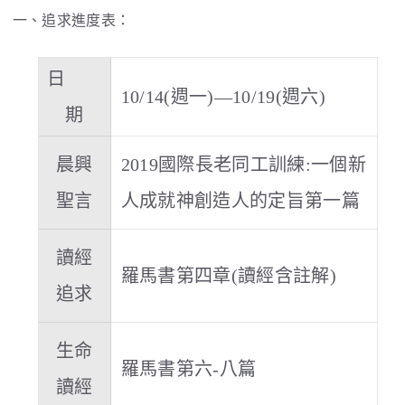
一、追求進度表：
日
10/14(週一)—10/19(週六)
期
晨興
2019國際長老同工訓練:一個新
聖言
人成就神創造人的定旨第一篇
讀經
羅馬書第四章(讀經含註解)
追求
生命
羅馬書第六-八篇
讀經