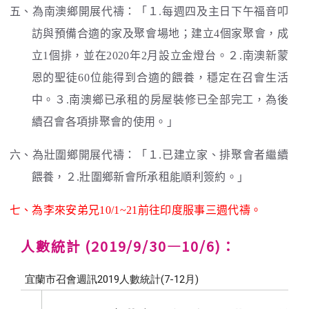
五、為南澳鄉開展代禱：「１.每週四及主日下午福音叩
訪與預備合適的家及聚會場地；建立4個家聚會，成
立1個排，並在2020年2月設立金燈台。２.南澳新蒙
恩的聖徒60位能得到合適的餵養，穩定在召會生活
中。３.南澳鄉已承租的房屋裝修已全部完工，為後
續召會各項排聚會的使用。」
六、為壯圍鄉開展代禱：「１.已建立家、排聚會者繼續
餵養，２.壯圍鄉新會所承租能順利簽約。」
七、為李來安弟兄10/1~21前往印度服事三週代禱。
人數統計 (2019/9/30—10/6)：