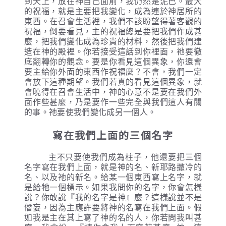
到天上，放在神自己面前，我仍然是泥巴。最大
的祝福，就是主要把我變化，成為連於神居所的
東西。在召會生活裡，我們不該盼望得著客觀的
祝福，倒要看見，主的祝福總是要把我們作成甚
麼，把我們變化成為珍貴的材料，然後把我們建
造在神的殿裡。你若接受這話到你裡面，祂要徹
底翻轉你的觀念。要是你看見這個異象，你還會
要主給你外面的東西作祝福麼？不會，我們一定
會放下這種期望。我們若真的看見這個異象，就
會曉得在召會生活中，神的心意不是要在我們外
面作些甚麼，乃是要作一些完全與我們這人有關
的事。祂要使我們變化成另一個人。
寫在我們上面的三個名字
主不只要使我們成為柱子，他還要把三個
名字寫在我們上面，就是神的名、新耶路撒冷的
名、以及祂的新名。給某一個東西寫上名字，就
是給牠一個標示。如果我問你的名字，你會怎樣
說？你敢說『我的名字是神』麼？這樣說並不是
僭妄，因為主應許要將神的名寫在我們上面。假
如我是主在其上寫了神的名的人，你若問我叫甚