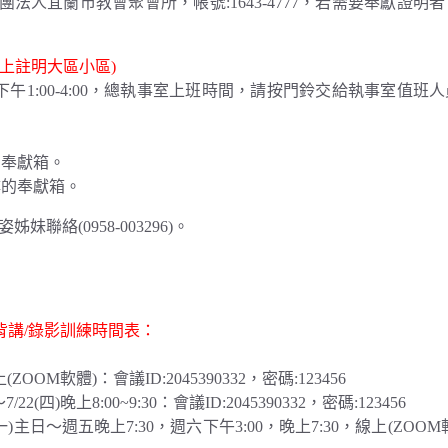
法人宜蘭市教會聚會所，帳號:1643-4777，若需要奉獻證明
上註明大區小區)
0，下午1:00-4:00，總執事室上班時間，請按門鈴交給執事室值班
。
院的奉獻箱。
騎樓的奉獻箱。
絡(0958-003296)。
背講/錄影訓練時間表：
(ZOOM軟體)：會議ID:2045390332，密碼:123456
)晚上8:00~9:30：會議ID:2045390332，密碼:123456
(一)主日～週五晚上7:30，週六下午3:00，晚上7:30，線上(ZOO