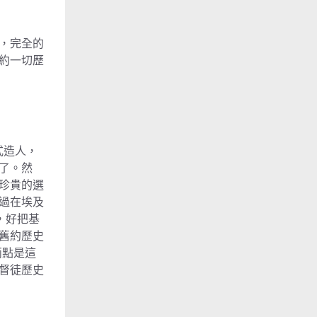
，完全的
約一切歷
式造人，
了。然
珍貴的選
過在埃及
，好把基
舊約歷史
兩點是這
督徒歷史