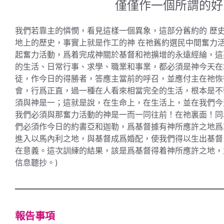
僅僅作一個所謂的好
我們若靠主的憐憫，看見這樣一個異象，這部分舊約的 歷
地上的歷史，事實上就是作工的神 在祂舊約選民中間奮力
起奮力活動，爲着完成神關於基督和祂擴增的永遠經綸，這
的生活、日常行事、求學、職業和事業，都必須是神今天在
徒，作今日的得勝者，答應主當前的呼召，並應付主在祂恢
會，行爲正直，過一種在人看來相當完全的生活，根本是不
須與神是一；這就是說，在生命上，在生活上，並在我們今
我們必須與那奮力活動的神是一而一同往前！在祂裏面！同
們必須作今日的約書亞和迦勒，爲基督據有神所應許之地爲
進入以馬內利之地，與基督成爲婚配，使我們得以生出基督
在意義。這次訓練的結果，該是爲基督得着神所應許之地，
信息聽抄。)
報告事項