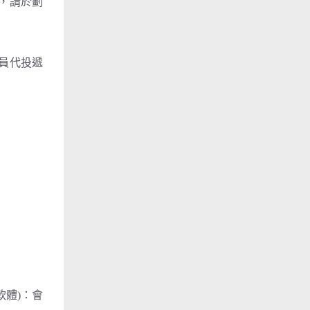
者，請於劃
人員代投遞
M軟體)：會