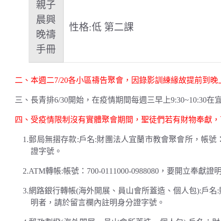
親子
晨興
性格:低 第二課
晚禱
手冊
二、本週二7/20各小區禱告聚會，因錄影訓練緣故提前到晚上7:3
三、長青排6/30開始，在疫情期間每週三早上9:30~10:30
四、受疫情限制沒有實體聚會期間，聖徒們若有財物奉獻，
1.郵局無摺存款:戶名:財團法人宜蘭市教會聚會所，帳號：700
證字號。
2.ATM轉帳:帳號：700-0111000-0988080，
3.網路銀行轉帳(海外開展、員山會所蓋造、個人包):戶名:財團
明者，請於留言欄內註明身分證字號。