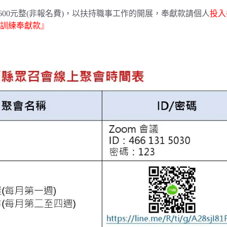
600元整(非報名費)，以扶持職事工作的開展，奉獻款請個人
投入
錄影訓練奉獻款』