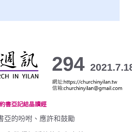
294
2021.7.1
 約書亞記結晶讀經
書亞的吩咐、應許和鼓勵