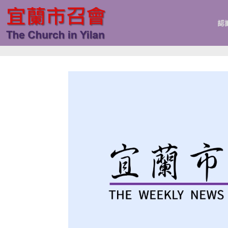
跳
至
認
主
要
內
容