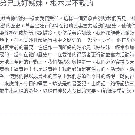
弟兄或好姊妹，根本是不彀的
史就會像新約一樣使我們受益。這樣一個異象會幫助我們看見，
活動的歷史，甚至是運行的神在祂贖民裏奮力活動的歷史，使他
要終極完成於新耶路撒冷。盼望藉着這訓練，我們都能看見並領
地上，在祂美妙且超絕行動中之歷史的一 部分。要作一個正常
復裏當前的需要，僅僅作一個所謂的好弟兄或好姊妹，經常參加
彀的。當神在祂的歷史中，在愛祂的得勝者裏行動並奮力活動時
天地上全部的行動上，我們都必須與神是一。我們必須寫神今天
着祂！憑着祂！也是爲着祂！我們必須是有活力的、活潑的、活
業，使我們得以成爲祂的產業！我們必須作今日的路得，轉向神
，來應付人今日的需要。這該是約書亞記、士師記、路得記這三
並生出超絕的基督，以應付神與人今日的需要。(節錄夏季訓練