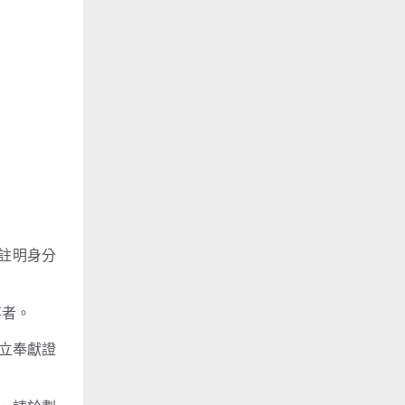
上註明身分
事者。
開立奉獻證