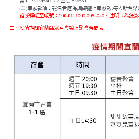
議ID:7393456077，密碼:834551
(二)奉獻款項：報名者應為訓練擺上奉獻款,每人新台幣
箱或轉帳至帳號：700-0111000-0988080，註明『為
二、疫情期間宜蘭縣眾召會線上聚會時間表：