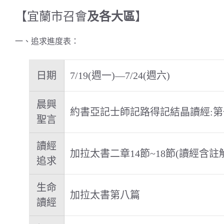
【宜蘭市召會
及各大區
】
一、追求進度表：
日期
7/19(週一)—7/24(週六)
晨興
約書亞記士師記路得記結晶讀經:第
聖言
讀經
加拉太書二章14節~18節(讀經含註
追求
生命
加拉太書第八篇
讀經