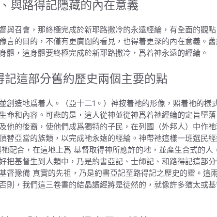
、與路得記隱藏的內在意義
督與召會，那終極完成於新耶路撒冷的永遠經綸，有全面的觀點
豫言的目的，不僅有更廣闊的看見，也得着更深的內在意義。舊
身體，這身體要終極完成於新耶路撒冷，爲着神永遠的經綸。
得記這部分舊約歷史兩個主要的點
並創造地爲着人。（亞十二1。）神按着祂的形像，照着祂的樣
生命和內容。可悲的是，這人從神並從神爲着祂經綸的定旨墮落
及他的後裔，使他們成爲獨特的子民，在列國（外邦人）中作祂
頂替亞當的族類，以完成祂永遠的經綸。神帶祂這樣一班選民經
與祂配合，在這地上爲 基督取得神所應許的地，並產生合式的人
好把基督生到人類中，乃是約書亞記、士師記、和路得記這部分
基督豫備 真實的先祖，乃是約書亞記至路得記之歷史的靈。這
否則，我們這三卷書的結晶讀經將是徒然的，就像許多猶太或基