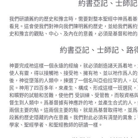
約書亞記、士師記
我們研讀舊約的歷史和豫言時，需要對整本聖經中神爲着基
看見。這會使我們對神向我們陳明舊約歷史，並給我們舊約
史和豫言的觀點、中心、及內在的意義，必須是基督和祂的
約書亞記、士師記、路
神要完成祂這樣一個永遠的經綸，就必須創造諸天爲着地，
使人有靈，得以接觸祂、接受祂、擁有祂、並以祂作爲人的
後，神從墮落的人類中，揀選了一個名叫亞伯拉罕的人，以
民。神用了四百多年，來產生、構成、形成這樣一班選民，
和曠野的試驗和苦難，使他們 受訓練、受管教，而彀資格
督生到人類中。爲基督據有神應許的地，並產生合式的人，
兩個主要的點。這兩個主要的點，就是爲基督取得地，並爲
段舊約歷史隱藏的內在意義。我們對此必須有清楚的異象；
學家、聖經學者、和聖經教師的研讀一樣。