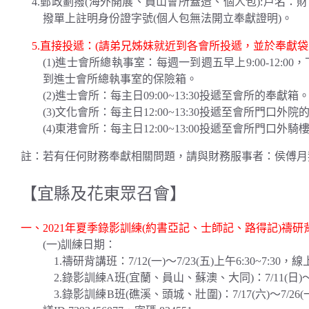
4.郵政劃撥(海外開展、員山會所蓋造、個人包):戶名：財團
撥單上註明身份證字號(個人包無法開立奉獻證明)。
5.直接投遞：(請弟兄姊妹就近到各會所投遞，並於奉獻袋
(1)進士會所總執事室：每週一到週五早上9:00-12:0
到進士會所總執事室的保險箱。
(2)進士會所：每主日09:00~13:30投遞至會所的奉獻箱
(3)文化會所：每主日12:00~13:30投遞至會所門口外
(4)東港會所：每主日12:00~13:00投遞至會所門口外
註：若有任何財務奉獻相關問題，請與財務服事者：侯傅月姿姊妹聯
【宜縣及花東眾召會】
一、2021年夏季錄影訓練(約書亞記、士師記、路得記)禱研
(一)訓練日期：
1.禱研背講班：7/12(一)～7/23(五)上午6:30~7:30，線上
2.錄影訓練A班(宜蘭、員山、蘇澳、大同)：7/11(日)～7/22(四
3.錄影訓練B班(礁溪、頭城、壯圍)：7/17(六)～7/26