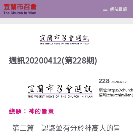
跳
網站目錄
至
主
要
內
容
週訊20200412(第228期)
228
2020.4.12
總題：神的旨意
第二篇 認識並有分於神高大的旨