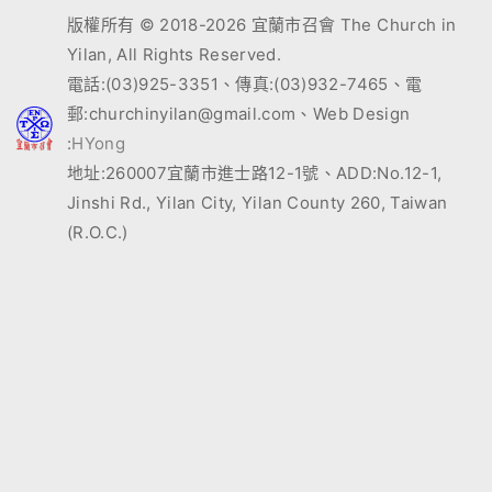
版權所有 © 2018-2026 宜蘭市召會 The Church in
Yilan, All Rights Reserved.
電話:(03)925-3351、傳真:(03)932-7465、電
郵:churchinyilan@gmail.com、Web Design
:
HYong
地址:260007宜蘭市進士路12-1號、ADD:No.12-1,
Jinshi Rd., Yilan City, Yilan County 260, Taiwan
(R.O.C.)