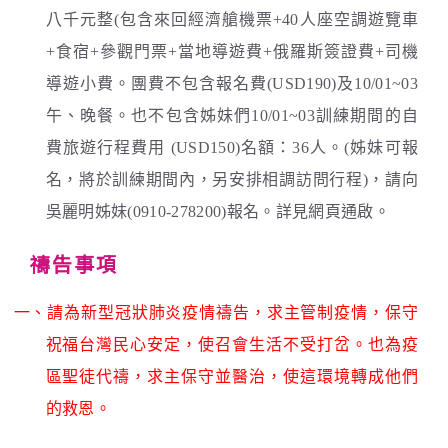
八千元整(包含來回經濟艙機票+40人座空調遊覽車
+食宿+參觀門票+當地導遊費+俄羅斯簽證費+司機
導遊小費。團費不包含報名費(USD190)及10/01~03
午、晚餐。也不包含姊妹們10/01~03訓練期間的自
費旅遊行程費用 (USD150)名額：36人。(姊妹可報
名，將於訓練期間內，另安排相調訪問行程)，請向
吳麗明姊妹(0910-278200)報名。詳見網頁通啟。
禱告事項
一、請為新型冠狀肺炎疫情禱告，求主管制疫情，保守
祝福台灣民心安定，使召會生活不受打岔。也為疫
區聖徒代禱，求主保守並醫治，使這環境轉成他們
的救恩。