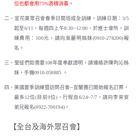
位也都會用75%酒精消毒。
二、宜花東眾召會春季日間班成全訓練，訓練日期：3/5
起至6/11，每週四上午8:30~12:00，於進士會所。訓
練費用：100元，請向吳麗明姊妹(0910-278200)報
名。
三、聖徒們如需要108年度奉獻證明，請連絡許陳昀沁姊
妹，手機0910-058885 。
四、美國夏季訓練暨訪問召會─宜蘭團已開始報名訂票，
最多12位(目前9位)，行程自6/24~7/7，請向李來安
弟兄報名(0922-700194)。
【全台及海外眾召會】