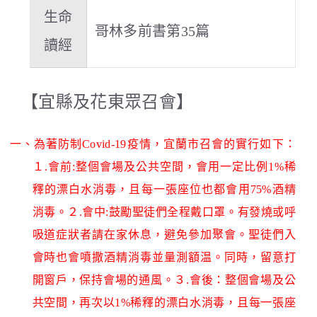
生命
哥林多前書第35篇
讀經
【宜縣及花東眾召會】
一、為著防制Covid-19疫情，宜蘭市召會的實行如下：
１.會前:整個會場及公共空間，會用一定比例1%稀
釋的漂白水消毒，且每一張座位也都會用75%酒精
消毒。２.會中:鼓勵聖徒們全程戴口罩。有發燒或呼
吸道症狀者請在家休息，避免參加聚會。聖徒們入
會時也會噴撒酒精消毒並量測額温。同時，留意打
開窗戶，保持會場的通風。３.會後：整個會場及公
共空間，再次以1%稀釋的漂白水消毒，且每一張座