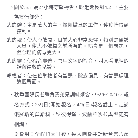
一、關於3/31為24小時守望禱告，盼能延長到4/21，主要
為疫情部分：
人的體：主是萬人的主，攔阻撒旦的工作，使疫情得到
控制。
人的魂：使人心敞開，目前人心非常恐懼，特別是醫護
人員，使人不依靠之前所有的。病毒是一個問題，
但心理的病毒更大。
人的靈：使福音廣傳，善用文字的福音，叫人看見神的
話與得救的見證。
掌權者：使在位掌權者有智慧，除去偏見，有智慧處理
這個局面。
二、秋季國際長老暨負責弟兄訓練聚會，9/29~10/10，報
名方式：2/2(日)開始報名，4/5(日)報名截止。走訪
俄羅斯的莫斯科、聖彼得堡、波蘭華沙並與聖徒有
相調。
※費用：全程13天11夜，每人團費共計新台幣八萬