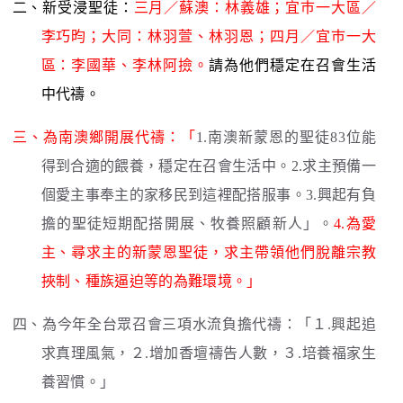
二、新受浸聖徒：
三月／蘇澳：林義雄；宜巿一大區／
李巧昀；大同：林羽萱、林羽恩；四月／宜巿一大
區：李國華、李林阿撿
。
請為他們穩定在召會生活
中代禱。
三、為南澳鄉開展代禱：「
1.南澳新蒙恩的聖徒83位能
得到合適的餵養，穩定在召會生活中。2.求主預備一
個愛主事奉主的家移民到這裡配搭服事。3.興起有負
擔的聖徒短期配搭開展、牧養照顧新人」。
4.為愛
主、尋求主的新蒙恩聖徒，求主帶領他們脫離宗教
挾制、種族逼迫等的為難環境。」
四、為今年全台眾召會三項水流負擔代禱：「１.興起追
求真理風氣，２.增加香壇禱告人數，３.培養福家生
養習慣。」