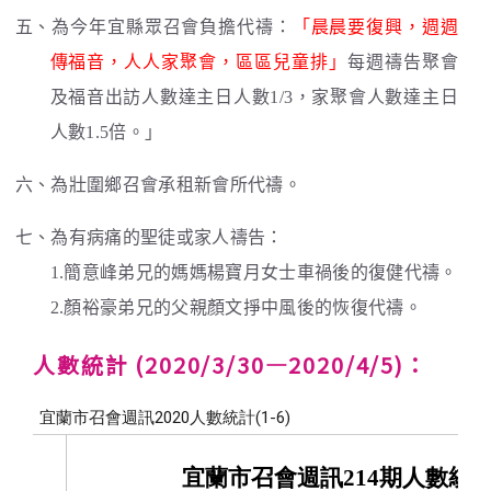
五、為今年宜縣眾召會負擔代禱：
「晨晨要復興，週週
傳福音，人人家聚會，區區兒童排」
每週禱告聚會
及福音出訪人數達主日人數1/3，家聚會人數達主日
人數1.5倍。」
六、為壯圍鄉召會承租新會所代禱。
七、為有病痛的聖徒或家人禱告：
1.簡意峰弟兄的媽媽楊寶月女士車禍後的復健代禱。
2.顏裕豪弟兄的父親顏文掙中風後的恢復代禱。
人數統計 (2020/3/30—2020/4/5)：