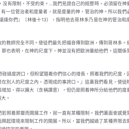
沒有限制，不受約束。…我們見證自己的經歷時，必須留在神
。有一位管治者和度量者，就是度量的神，管治的神。所以我們
遠達你們』〔林後十13〕，指明他去哥林多乃是在神的管治和
的教師完全不同。使徒們最先把福音傳到歐洲，傳到哥林多。
；那也表明，在神的尺度下，神並沒有把歐洲量給他們。這關係
碌過度誇口，但盼望隨着你們信心的增長，照着我們的尺度，
是在別人的尺度之內，憑現成的事誇口。』這裏我們看見，使徒
與增加，得以擴大（含稱讚意），但仍是照着神所分給他們的度
擴大。
若照着那靈而開展工作，就一直有某種限制。我們裏面會感覺
面興起環境來限制工作的開展。所以，當我們越過了某種界限去