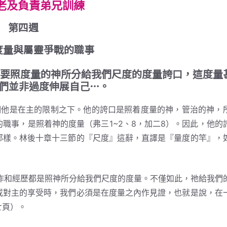
老及負責弟兄訓練
第四週
度量與屬靈爭戰的職事
，只要照度量的神所分給我們尺度的度量誇口，這度量
們並非過度伸展自己…。
他是在主的限制之下。他的誇口是照着度量的神，管治的神，
職事，是照着神的度量（弗三1~2、8，加二8）。因此，他的
那樣。林後十章十三節的『尺度』這辭，直譯是『量度的竿』，
和經歷都是照神所分給我們尺度的度量。不僅如此，祂給我們
或對主的享受時，我們必須是在度量之內作見證，也就是說，在
七頁）。