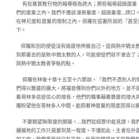
有些基督教刊物的報導極為誇大；那些報導超過度量，
們的度量之內。我們不應該漫無量度，超過量度…誇口
在神尺度和度量的限制之內。保羅在這裏所說的『甚至
下。
保羅和別的使徒沒有過度地伸展自己，這與熱中猶太教
到那裏去的是熱中猶太教的人，可能使徒們就不會去了
與熱中猶太教者爭執的點。
保羅在林後十章十五至十六節說，『我們不憑別人的勞
們得以豐盛的擴大，將福音傳到你們以外的地方，並不
着哥林多信徒信心的增長，他們的職事藉着豐盛的增大
羅盼望他在哥林多人中間，能照着神度量的限度而得以
不要期望無限度的開展。…我們從經歷中能見證，我們
擴展祂的工作只是要到某一程度。不僅如此，主會在外