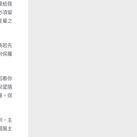
量給我
必須留
度量之
倘若先
到保羅
因着你
盼望隨
量。保
到，主
開展主