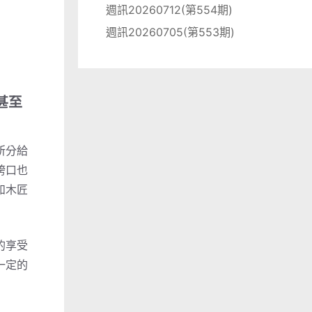
週訊20260712(第554期)
週訊20260705(第553期)
甚至
所分給
誇口也
如木匠
的享受
一定的