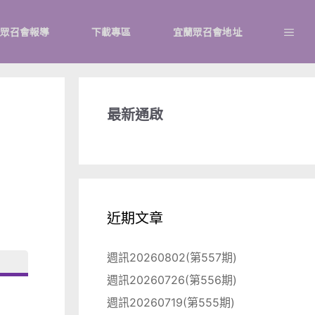
眾召會報導
下載專區
宜蘭眾召會地址
最新通啟
近期文章
週訊20260802(第557期)
週訊20260726(第556期)
週訊20260719(第555期)