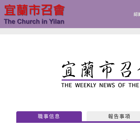
跳
至
認
主
要
內
容
職事信息
報告事項