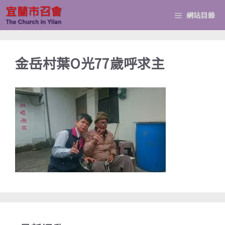
跳
網站目錄
至
主
要
金岳村葉O光77歲呼求主
內
容